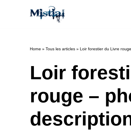
Aller
au
contenu
Home
»
Tous les articles
»
Loir forestier du Livre rouge
Loir forest
rouge – ph
description