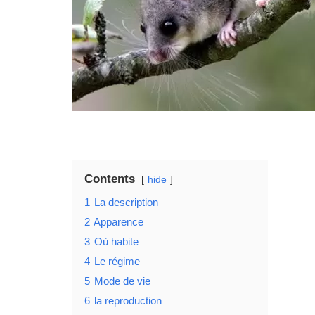
Contents
hide
1
La description
2
Apparence
3
Où habite
4
Le régime
5
Mode de vie
6
la reproduction