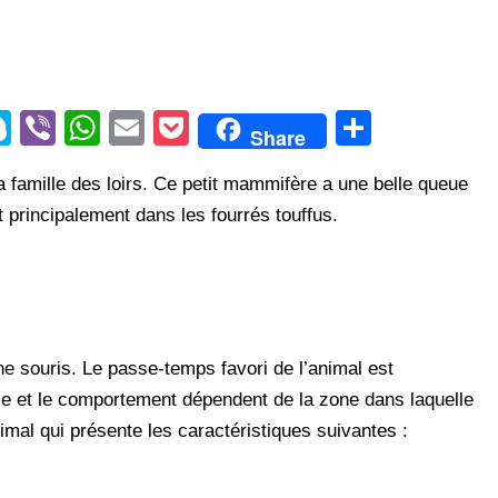
S
Vi
W
E
P
S
Share
ky
b
h
m
o
h
la famille des loirs. Ce petit mammifère a une belle queue
p
er
at
ail
ck
ar
t principalement dans les fourrés touffus.
e
s
et
e
A
p
p
une souris. Le passe-temps favori de l’animal est
ence et le comportement dépendent de la zone dans laquelle
t animal qui présente les caractéristiques suivantes :