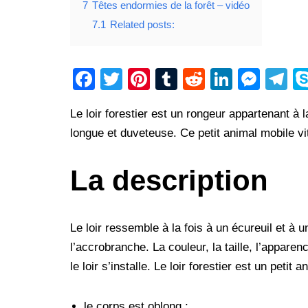
7
Têtes endormies de la forêt – vidéo
7.1
Related posts:
F
T
Pi
T
R
Li
M
T
a
wi
nt
u
e
n
e
el
Le loir forestier est un rongeur appartenant à 
c
tt
er
m
d
k
ss
e
longue et duveteuse. Ce petit animal mobile vi
e
er
e
bl
di
e
e
gr
b
st
r
t
dI
n
a
La description
o
n
g
m
o
er
k
Le loir ressemble à la fois à un écureuil et à 
l’accrobranche. La couleur, la taille, l’appar
le loir s’installe. Le loir forestier est un peti
le corps est oblong ;