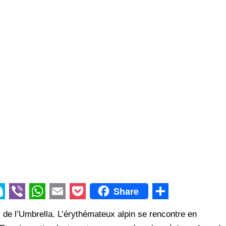
Share
V
W
E
P
S
s de l’Umbrella. L’érythémateux alpin se rencontre en
i
h
m
o
h