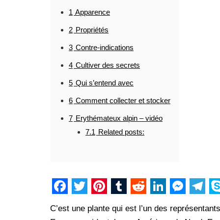
1
Apparence
2
Propriétés
3
Contre-indications
4
Cultiver des secrets
5
Qui s’entend avec
6
Comment collecter et stocker
7
Erythémateux alpin – vidéo
7.1
Related posts:
F
T
P
T
R
L
M
T
S
C’est une plante qui est l’un des représentant
a
w
i
u
e
i
e
e
k