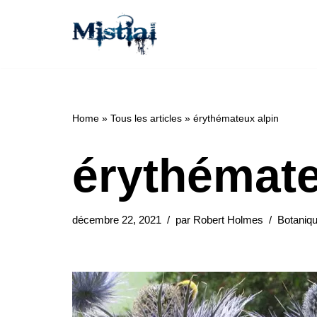
Aller
au
contenu
Home
»
Tous les articles
»
érythémateux alpin
érythémate
décembre 22, 2021
par
Robert Holmes
Botaniq