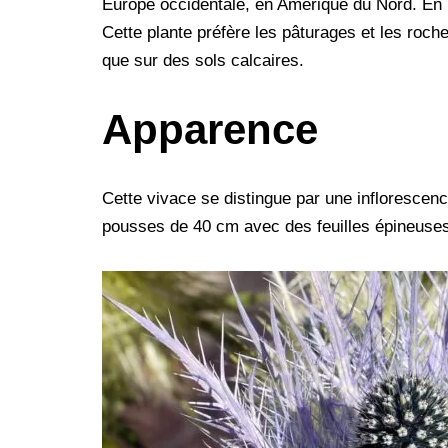
Europe occidentale, en Amérique du Nord. En 
c
i
n
m
d
n
s
l
y
Cette plante préfère les pâturages et les roche
e
t
t
b
d
k
s
e
p
que sur des sols calcaires.
b
t
e
l
i
e
e
g
e
o
e
r
r
t
d
n
r
Apparence
o
r
e
I
g
a
k
s
n
e
m
Cette vivace se distingue par une inflorescenc
t
r
pousses de 40 cm avec des feuilles épineuses