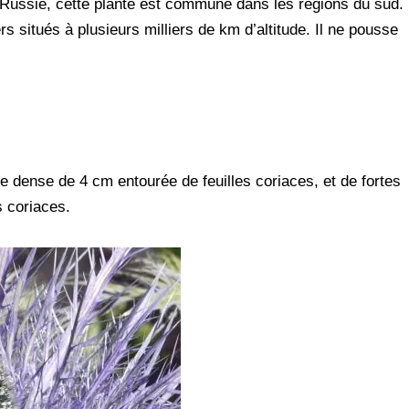
Russie, cette plante est commune dans les régions du sud.
b
a
a
c
a
rs situés à plusieurs milliers de km d’altitude. Il ne pousse
e
t
i
k
r
r
s
l
e
e
A
t
p
p
e dense de 4 cm entourée de feuilles coriaces, et de fortes
 coriaces.