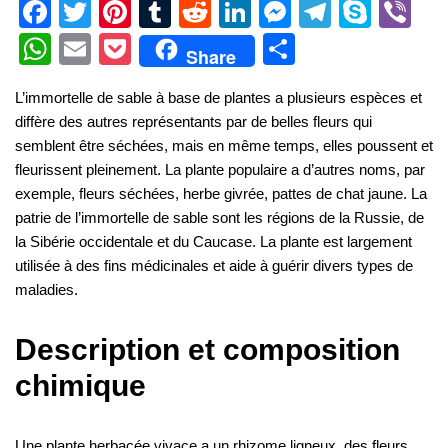
F
T
Pi
T
R
Li
M
T
S
Vi
a
wi
nt
u
e
n
e
el
ky
b
W
E
P
S
Share
c
tt
er
m
d
k
ss
e
p
er
h
m
o
h
L’immortelle de sable à base de plantes a plusieurs espèces et
e
er
e
bl
di
e
e
gr
e
at
ail
ck
ar
diffère des autres représentants par de belles fleurs qui
b
st
r
t
dI
n
a
s
et
e
semblent être séchées, mais en même temps, elles poussent et
o
n
g
m
A
fleurissent pleinement. La plante populaire a d’autres noms, par
exemple, fleurs séchées, herbe givrée, pattes de chat jaune. La
o
er
p
patrie de l’immortelle de sable sont les régions de la Russie, de
k
p
la Sibérie occidentale et du Caucase. La plante est largement
utilisée à des fins médicinales et aide à guérir divers types de
maladies.
Description et composition
chimique
Une plante herbacée vivace a un rhizome ligneux, des fleurs