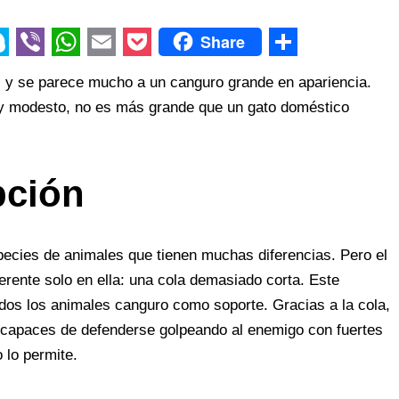
Share
V
W
E
P
S
s y se parece mucho a un canguro grande en apariencia.
i
h
m
o
h
y modesto, no es más grande que un gato doméstico
b
a
a
c
a
e
t
i
k
r
r
s
l
e
e
pción
A
t
p
pecies de animales que tienen muchas diferencias. Pero el
p
erente solo en ella: una cola demasiado corta. Este
odos los animales canguro como soporte. Gracias a la cola,
 capaces de defenderse golpeando al enemigo con fuertes
 lo permite.