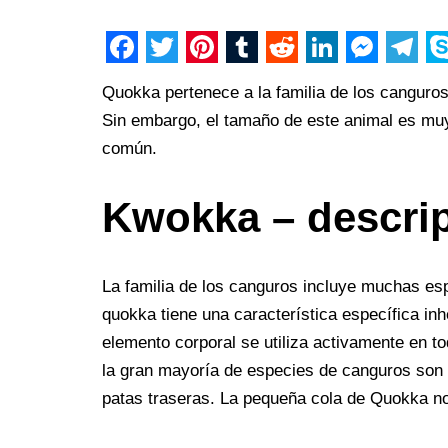
F
T
P
T
R
L
M
T
S
Quokka pertenece a la familia de los canguro
a
w
i
u
e
i
e
e
k
Sin embargo, el tamaño de este animal es mu
c
i
n
m
d
n
s
l
y
común.
e
t
t
b
d
k
s
e
p
b
t
e
l
i
e
e
g
e
Kwokka – descri
o
e
r
r
t
d
n
r
o
r
e
I
g
a
La familia de los canguros incluye muchas es
k
s
n
e
m
quokka tiene una característica específica inh
t
r
elemento corporal se utiliza activamente en t
la gran mayoría de especies de canguros son
patas traseras. La pequeña cola de Quokka no