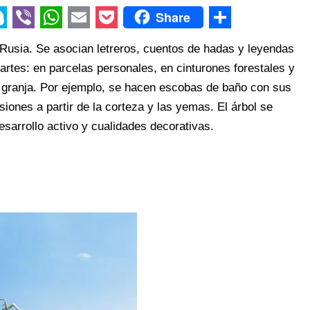
Share
V
W
E
P
S
 Rusia. Se asocian letreros, cuentos de hadas y leyendas
i
h
m
o
h
artes: en parcelas personales, en cinturones forestales y
b
a
a
c
a
a granja. Por ejemplo, se hacen escobas de baño con sus
e
t
i
k
r
iones a partir de la corteza y las yemas. El árbol se
r
s
l
e
e
desarrollo activo y cualidades decorativas.
A
t
p
p