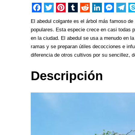
F
T
P
T
R
L
M
T
S
El abedul colgante es el árbol más famoso de
a
w
i
u
e
i
e
e
k
populares. Esta especie crece en casi todas p
c
i
n
m
d
n
s
l
y
en la ciudad. El abedul se usa a menudo en l
e
t
t
b
d
k
s
e
p
ramas y se preparan útiles decocciones e infus
b
t
e
l
i
e
e
g
e
diferencia de otros cultivos por su sencillez, 
o
e
r
r
t
d
n
r
Descripción
o
r
e
I
g
a
k
s
n
e
m
t
r