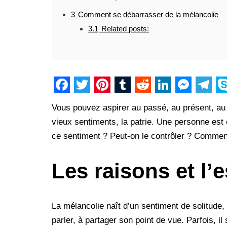
3
Comment se débarrasser de la mélancolie
3.1
Related posts:
F
T
P
T
R
L
M
T
S
Vous pouvez aspirer au passé, au présent, au f
a
w
i
u
e
i
e
e
k
vieux sentiments, la patrie. Une personne est 
c
i
n
m
d
n
s
l
y
ce sentiment ? Peut-on le contrôler ? Commen
e
t
t
b
d
k
s
e
p
b
t
e
l
i
e
e
g
e
Les raisons et l’
o
e
r
r
t
d
n
r
o
r
e
I
g
a
La mélancolie naît d’un sentiment de solitude,
k
s
n
e
m
parler, à partager son point de vue. Parfois, 