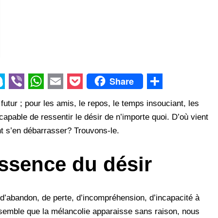
Share
V
W
E
P
S
utur ; pour les amis, le repos, le temps insouciant, les
i
h
m
o
h
capable de ressentir le désir de n’importe quoi. D’où vient
b
a
a
c
a
t s’en débarrasser? Trouvons-le.
e
t
i
k
r
r
s
l
e
e
essence du désir
A
t
p
 d’abandon, de perte, d’incompréhension, d’incapacité à
p
il semble que la mélancolie apparaisse sans raison, nous