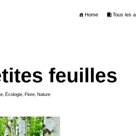
Home
Tous les a
tites feuilles
ue
,
Écologie
,
Flore
,
Nature