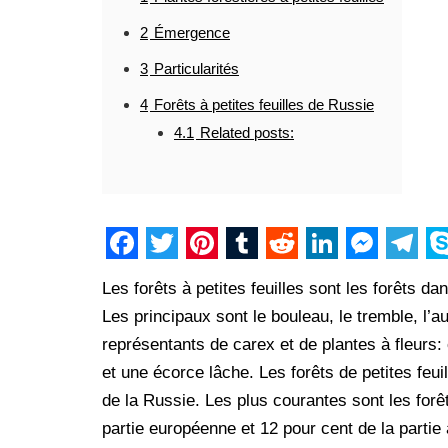
2
Émergence
3
Particularités
4
Forêts à petites feuilles de Russie
4.1
Related posts:
F
T
P
T
R
L
M
T
S
Les forêts à petites feuilles sont les forêts d
a
w
i
u
e
i
e
e
k
Les principaux sont le bouleau, le tremble, l’a
c
i
n
m
d
n
s
l
y
représentants de carex et de plantes à fleurs: 
e
t
t
b
d
k
s
e
p
et une écorce lâche. Les forêts de petites feu
b
t
e
l
i
e
e
g
e
de la Russie. Les plus courantes sont les forê
o
e
r
r
t
d
n
r
partie européenne et 12 pour cent de la partie 