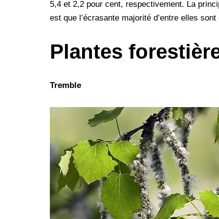
5,4 et 2,2 pour cent, respectivement. La princip
o
r
e
I
g
a
est que l’écrasante majorité d’entre elles sont
k
s
n
e
m
t
r
Plantes forestière
Tremble