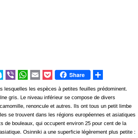
Share
V
W
E
P
S
ans lesquelles les espèces à petites feuilles prédominent.
i
h
m
o
h
ulne gris. Le niveau inférieur se compose de divers
b
a
a
c
a
camomille, renoncule et autres. Ils ont tous un petit limbe
e
t
i
k
r
illes se trouvent dans les régions européennes et asiatiques
r
s
l
e
e
ts de bouleaux, qui occupent environ 25 pour cent de la
A
t
asiatique. Osinniki a une superficie légèrement plus petite :