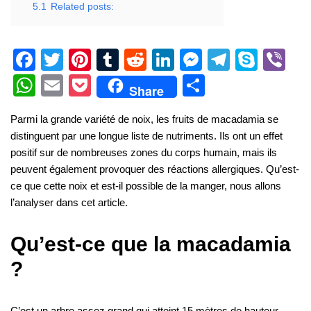
5.1
Related posts:
F
T
Pi
T
R
Li
M
T
S
Vi
a
wi
nt
u
e
n
e
el
ky
b
W
E
P
S
Share
c
tt
er
m
d
k
ss
e
p
er
h
m
o
h
Parmi la grande variété de noix, les fruits de macadamia se
e
er
e
bl
di
e
e
gr
e
at
ail
ck
ar
distinguent par une longue liste de nutriments. Ils ont un effet
b
st
r
t
dI
n
a
s
et
e
positif sur de nombreuses zones du corps humain, mais ils
o
n
g
m
A
peuvent également provoquer des réactions allergiques. Qu’est-
ce que cette noix et est-il possible de la manger, nous allons
o
er
p
l’analyser dans cet article.
k
p
Qu’est-ce que la macadamia
?
C’est un arbre assez grand qui atteint 15 mètres de hauteur.