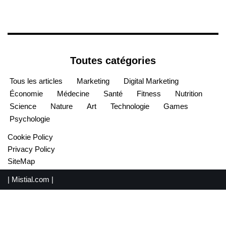
Toutes catégories
Tous les articles
Marketing
Digital Marketing
Économie
Médecine
Santé
Fitness
Nutrition
Science
Nature
Art
Technologie
Games
Psychologie
Cookie Policy
Privacy Policy
SiteMap
|
Mistial.com
|
English
(
Anglais
)
Español
(
Espagnol
)
Français
Português
(
Portugais - du Portugal
)