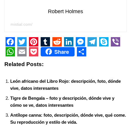
Robert Holmes
mistial.com/
F
T
P
T
R
L
M
T
S
V
Share
a
w
i
u
e
i
e
e
k
i
W
E
P
S
Related Posts:
c
i
n
m
d
n
s
l
y
b
h
m
o
h
e
t
t
b
d
k
s
e
p
e
a
a
c
a
León africano del Libro Rojo: descripción, foto, dónde
b
t
e
l
i
e
e
g
e
r
t
i
k
r
vive, datos interesantes
o
e
r
r
t
d
n
r
s
l
e
e
Tigre de Bengala – foto y descripción, dónde vive y
o
r
e
I
g
a
A
cómo se ve, datos interesantes
t
k
s
n
e
m
p
Antílope canna: foto, descripción, dónde vive, qué come.
Su reproducción y estilo de vida.
t
r
p