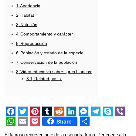
1
Apariencia
2
Habitat
3
Nutrición
4
Comportamiento y carácter
5
Reproducción
6
Población y estado de la especie
7
Conservación de la población
8
Video educativo sobre tigres blancos.
8.1
Related posts:
F
T
P
T
R
L
M
T
S
V
Share
a
w
i
u
e
i
e
e
k
i
W
E
P
S
El famoso representante de la escuadra felina. Pertenece a la