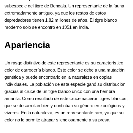
c
i
n
m
d
n
s
l
y
b
h
m
o
h
subespecie del tigre de Bengala. Un representante de la fauna
e
t
t
b
d
k
s
e
p
e
a
a
c
a
extremadamente antiguo, ya que los restos de estos
depredadores tienen 1,82 millones de años. El tigre blanco
b
t
e
l
i
e
e
g
e
r
t
i
k
r
moderno solo se encontró en 1951 en India.
o
e
r
r
t
d
n
r
s
l
e
e
o
r
e
I
g
a
A
t
Apariencia
k
s
n
e
m
p
t
r
p
Un rasgo distintivo de este representante es su característico
color de carrocería blanco. Este color se debe a una mutación
genética y puede encontrarlo en la naturaleza en copias
individuales. La población de esta especie ganó su distribución
gracias al cruce de un tigre blanco único con una hembra
amarilla. Como resultado de este cruce nacieron tigres blancos,
que se desarrollan bien y continúan su género en zoológicos y
viveros. En la naturaleza, es un representante raro, ya que su
color no le permite atrapar silenciosamente a su presa.