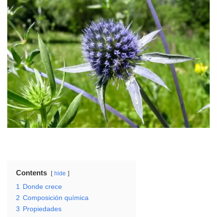
Contents
hide
1
Donde crece
2
Composición química
3
Propiedades