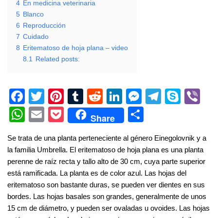
4
En medicina veterinaria
5
Blanco
6
Reproducción
7
Cuidado
8
Eritematoso de hoja plana – video
8.1
Related posts:
F
T
Pi
T
R
Li
M
T
S
Vi
a
wi
nt
u
e
n
e
el
ky
b
W
E
P
S
Share
c
tt
er
m
d
k
ss
e
p
er
h
m
o
h
Se trata de una planta perteneciente al género Einegolovnik y a
e
er
e
bl
di
e
e
gr
e
at
ail
ck
ar
la familia Umbrella. El eritematoso de hoja plana es una planta
b
st
r
t
dI
n
a
s
et
e
perenne de raíz recta y tallo alto de 30 cm, cuya parte superior
o
n
g
m
A
está ramificada. La planta es de color azul. Las hojas del
eritematoso son bastante duras, se pueden ver dientes en sus
o
er
p
bordes. Las hojas basales son grandes, generalmente de unos
k
p
15 cm de diámetro, y pueden ser ovaladas u ovoides. Las hojas