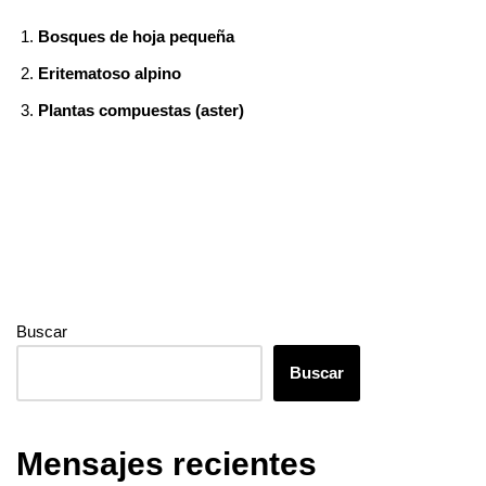
b
st
r
t
dI
n
a
s
et
e
Bosques de hoja pequeña
o
n
g
m
A
Eritematoso alpino
o
er
p
Plantas compuestas (aster)
k
p
Buscar
Buscar
Mensajes recientes