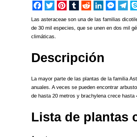
F
T
P
T
R
L
M
T
S
Las asteraceae son una de las familias dico
a
w
i
u
e
i
e
e
k
de 30 mil especies, que se unen en dos mil g
c
i
n
m
d
n
s
l
y
climáticas.
e
t
t
b
d
k
s
e
p
b
t
e
l
i
e
e
g
e
Descripción
o
e
r
r
t
d
n
r
o
r
e
I
g
a
La mayor parte de las plantas de la familia 
k
s
n
e
m
anuales. A veces se pueden encontrar arbustos
t
r
de hasta 20 metros y brachylena crece hasta 
Lista de plantas