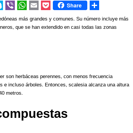
Share
V
W
E
P
S
tiledóneas más grandes y comunes. Su número incluye más
i
h
m
o
h
éneros, que se han extendido en casi todas las zonas
b
a
a
c
a
e
t
i
k
r
r
s
l
e
e
A
t
p
Aster son herbáceas perennes, con menos frecuencia
p
 e incluso árboles. Entonces, scalesia alcanza una altura
40 metros.
 compuestas