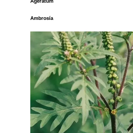
Ageratum
Ambrosía