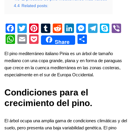
4.4
Related posts:
F
T
Pi
T
R
Li
M
T
S
Vi
a
wi
nt
u
e
n
e
el
ky
b
W
E
P
S
Share
c
tt
er
m
d
k
ss
e
p
er
h
m
o
h
El pino mediterráneo italiano Pinia es un árbol de tamaño
e
er
e
bl
di
e
e
gr
e
at
ail
ck
ar
mediano con una copa grande, plana y en forma de paraguas
b
st
r
t
dI
n
a
s
et
e
que crece en la cuenca mediterránea en las zonas costeras,
o
n
g
m
A
especialmente en el sur de Europa Occidental.
o
er
p
Condiciones para el
k
p
crecimiento del pino.
El árbol ocupa una amplia gama de condiciones climáticas y del
suelo, pero presenta una baja variabilidad genética. El pino