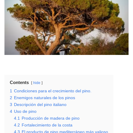
Contents
hide
1
Condiciones para el crecimiento del pino.
2
Enemigos naturales de los pinos
3
Descripción del pino italiano
4
Uso de pino
4.1
Producción de madera de pino
4.2
Fortalecimiento de la costa
4.3
El producto de pino mediterráneo más valioso