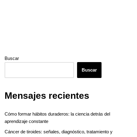
o
er
p
k
p
Buscar
Buscar
Mensajes recientes
Cómo formar hábitos duraderos: la ciencia detrás del
aprendizaje constante
Cáncer de tiroides: señales, diagnóstico, tratamiento y