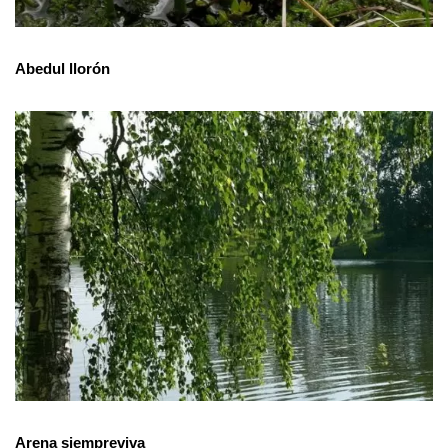
Abedul llorón
Arena siempreviva