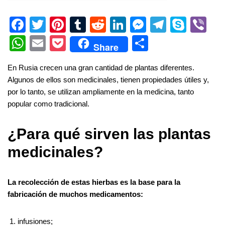
F
T
Pi
T
R
Li
M
T
S
Vi
a
wi
nt
u
e
n
e
el
ky
b
W
E
P
S
Share
c
tt
er
m
d
k
ss
e
p
er
h
m
o
h
En Rusia crecen una gran cantidad de plantas diferentes.
e
er
e
bl
di
e
e
gr
e
at
ail
ck
ar
Algunos de ellos son medicinales, tienen propiedades útiles y,
b
st
r
t
dI
n
a
s
et
e
por lo tanto, se utilizan ampliamente en la medicina, tanto
o
n
g
m
A
popular como tradicional.
o
er
p
¿Para qué sirven las plantas
k
p
medicinales?
La recolección de estas hierbas es la base para la
fabricación de muchos medicamentos:
infusiones;