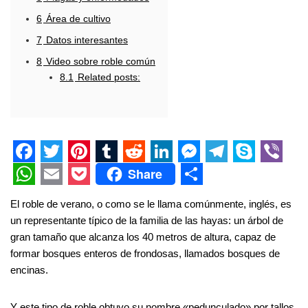
6
Área de cultivo
7
Datos interesantes
8
Video sobre roble común
8.1
Related posts:
F
T
P
T
R
L
M
T
S
V
Share
a
w
i
u
e
i
e
e
k
i
W
E
P
S
El roble de verano, o como se le llama comúnmente, inglés, es
c
i
n
m
d
n
s
l
y
b
h
m
o
h
un representante típico de la familia de las hayas: un árbol de
e
t
t
b
d
k
s
e
p
e
a
a
c
a
gran tamaño que alcanza los 40 metros de altura, capaz de
formar bosques enteros de frondosas, llamados bosques de
b
t
e
l
i
e
e
g
e
r
t
i
k
r
encinas.
o
e
r
r
t
d
n
r
s
l
e
e
o
r
e
I
g
a
A
t
Y este tipo de roble obtuvo su nombre «pedunculado» por tallos