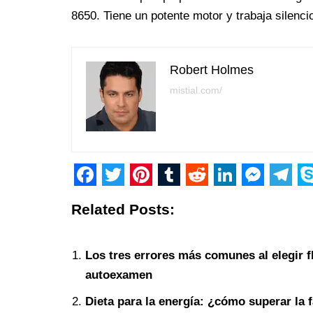
8650. Tiene un potente motor y trabaja silenci
Robert Holmes
mistial.com/
F
T
P
T
R
L
M
T
S
Related Posts:
a
w
i
u
e
i
e
e
k
c
i
n
m
d
n
s
l
y
Los tres errores más comunes al elegir fl
e
t
t
b
d
k
s
e
p
autoexamen
b
t
e
l
i
e
e
g
e
Dieta para la energía: ¿cómo superar la 
o
e
r
r
t
d
n
r