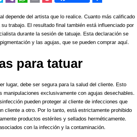
V
W
E
P
S
i
h
m
o
h
l depende del artista que lo realice. Cuanto más calificado
b
a
a
c
a
 su trabajo.
El resultado final también está influenciado por
ecialista durante la sesión de tatuaje. Esta declaración se
e
t
i
k
r
opigmentación y las agujas, que se pueden comprar aquí.
r
s
l
e
e
A
t
as para tatuar
p
p
 lugar, debe ser segura para la salud del cliente. Esto
 las manipulaciones exclusivamente con agujas desechables.
desinfección pueden proteger al cliente de infecciones que
 cliente a otro. Por lo tanto, está estrictamente prohibido
camente productos estériles y sellados herméticamente.
 asociados con la infección y la contaminación.