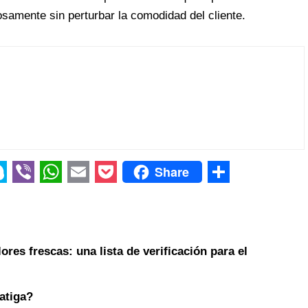
osamente sin perturbar la comodidad del cliente.
Share
V
W
E
P
S
i
h
m
o
h
b
a
a
c
a
ores frescas: una lista de verificación para el
e
t
i
k
r
r
s
l
e
e
fatiga?
A
t