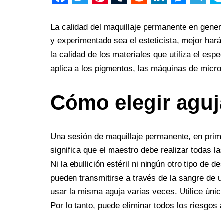
F
T
P
T
R
L
M
T
S
a
w
i
u
e
i
e
e
k
La calidad del maquillaje permanente en genera
c
i
n
m
d
n
s
l
y
y experimentado sea el esteticista, mejor hará
la calidad de los materiales que utiliza el esp
e
t
t
b
d
k
s
e
p
aplica a los pigmentos, las máquinas de micr
b
t
e
l
i
e
e
g
e
o
e
r
r
t
d
n
r
Cómo elegir aguj
o
r
e
I
g
a
k
s
n
e
m
t
r
Una sesión de maquillaje permanente, en primer
significa que el maestro debe realizar todas
Ni la ebullición estéril ni ningún otro tipo de 
pueden transmitirse a través de la sangre de un
usar la misma aguja varias veces. Utilice úni
Por lo tanto, puede eliminar todos los riesgos