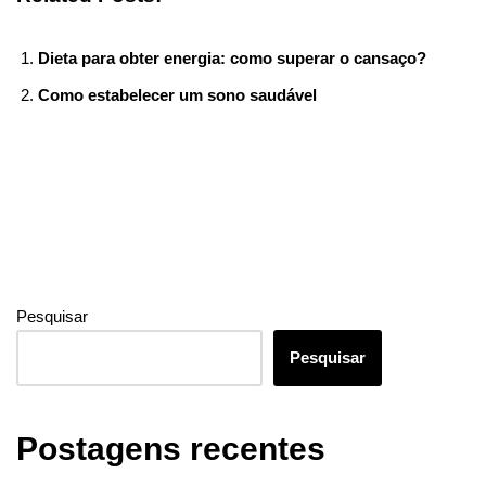
e
er
e
bl
di
e
e
gr
e
at
ail
ck
ar
b
st
r
t
dI
n
a
s
et
e
Dieta para obter energia: como superar o cansaço?
o
n
g
m
A
Como estabelecer um sono saudável
o
er
p
k
p
Pesquisar
Pesquisar
Postagens recentes