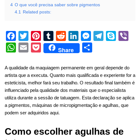
4
O que você precisa saber sobre pigmentos
4.1
Related posts:
F
T
Pi
T
R
Li
M
T
S
Vi
a
wi
nt
u
e
n
e
el
ky
b
W
E
P
S
Share
c
tt
er
m
d
k
ss
e
p
er
h
m
o
h
e
er
e
bl
di
e
e
gr
e
at
ail
ck
ar
A qualidade da maquiagem permanente em geral depende do
b
st
r
t
dI
n
a
s
et
e
artista que a executa. Quanto mais qualificada e experiente for a
esteticista, melhor fará seu trabalho.
O resultado final também é
o
n
g
m
A
influenciado pela qualidade dos materiais que o especialista
o
er
p
utiliza durante a sessão de tatuagem. Esta declaração se aplica
k
p
a pigmentos, máquinas de micropigmentação e agulhas, que
podem ser adquiridos aqui.
Como escolher agulhas de