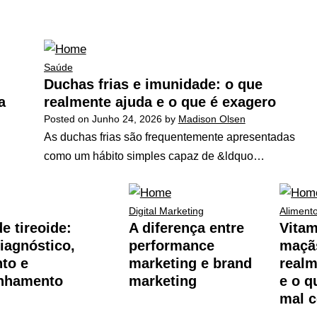
Saúde
Duchas frias e imunidade: o que
a
realmente ajuda e o que é exagero
Posted on
Junho 24, 2026
by
Madison Olsen
As duchas frias são frequentemente apresentadas
como um hábito simples capaz de &ldquo…
Digital Marketing
Aliment
e tireoide:
A diferença entre
Vitam
diagnóstico,
performance
maçãs
nto e
marketing e brand
realm
nhamento
marketing
e o q
mal 