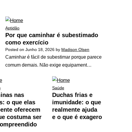
Aptidão
Por que caminhar é subestimado
como exercício
Posted on
Junho 18, 2026
by
Madison Olsen
Caminhar é fácil de subestimar porque parece
comum demais. Não exige equipament…
o
Saúde
inas nas
Duchas frias e
: o que elas
imunidade: o que
ente oferecem
realmente ajuda
ue costuma ser
e o que é exagero
compreendido