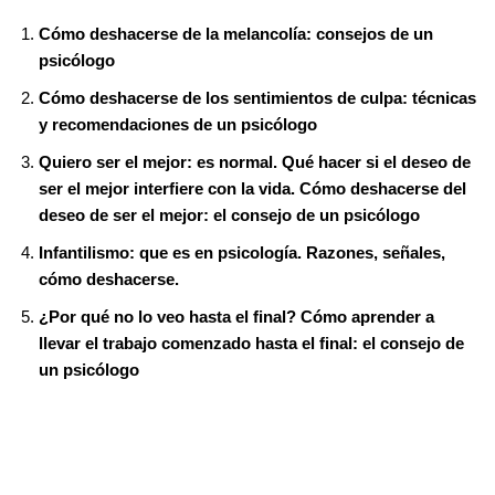
e
t
t
b
d
k
s
e
p
e
a
a
c
a
Cómo deshacerse de la melancolía: consejos de un
b
t
e
l
i
e
e
g
e
r
t
i
k
r
psicólogo
o
e
r
r
t
d
n
r
s
l
e
e
Cómo deshacerse de los sentimientos de culpa: técnicas
o
r
e
I
g
a
A
y recomendaciones de un psicólogo
t
k
s
n
e
m
p
Quiero ser el mejor: es normal. Qué hacer si el deseo de
ser el mejor interfiere con la vida. Cómo deshacerse del
t
r
p
deseo de ser el mejor: el consejo de un psicólogo
Infantilismo: que es en psicología. Razones, señales,
cómo deshacerse.
¿Por qué no lo veo hasta el final? Cómo aprender a
llevar el trabajo comenzado hasta el final: el consejo de
un psicólogo