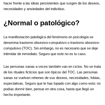
b
t
e
l
i
e
e
g
e
r
t
i
k
r
hacer frente a las ideas persistentes que surgen de los deseos,
o
e
r
r
t
d
n
r
s
l
e
e
necesidades y ansiedades del individuo.
o
r
e
I
g
a
A
t
k
s
n
e
m
p
¿Normal o patológico?
t
r
p
La manifestación patológica del fenómeno en psicología se
denomina trastorno obsesivo-compulsivo o trastorno obsesivo-
compulsivo (TOC). Sin embargo, no es necesario que se deje
intimidar de inmediato. Seguro que este no es tu caso.
Las personas sanas a veces también van en ciclos. No se trata
de los rituales ficticios que son típicos del TOC. Las personas
sanas se vuelven rehenes de sus deseos, necesidades, fobias,
expectativas. Seguro que te has topado con algo como esto: no
podías dormir bien, pensar en otra cosa, hasta que llegó un
hecho importante.