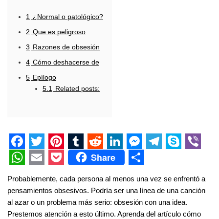
1
¿Normal o patológico?
2
Que es peligroso
3
Razones de obsesión
4
Cómo deshacerse de
5
Epílogo
5.1
Related posts:
F
T
P
T
R
L
M
T
S
V
Share
a
w
i
u
e
i
e
e
k
i
W
E
P
S
Probablemente, cada persona al menos una vez se enfrentó a
c
i
n
m
d
n
s
l
y
b
h
m
o
h
pensamientos obsesivos. Podría ser una línea de una canción
e
t
t
b
d
k
s
e
p
e
a
a
c
a
al azar o un problema más serio: obsesión con una idea.
Prestemos atención a esto último. Aprenda del artículo cómo