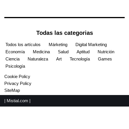
Todas las categorias
Todos los artículos
Márketing
Digital Marketing
Economía
Medicina
Salud
Aptitud
Nutrición
Ciencia
Naturaleza
Art
Tecnología
Games
Psicología
Cookie Policy
Privacy Policy
SiteMap
|
Mistial.com
|
English
(
Inglés
)
Español
Français
(
Francés
)
Português
(
Portugués, Portugal
)