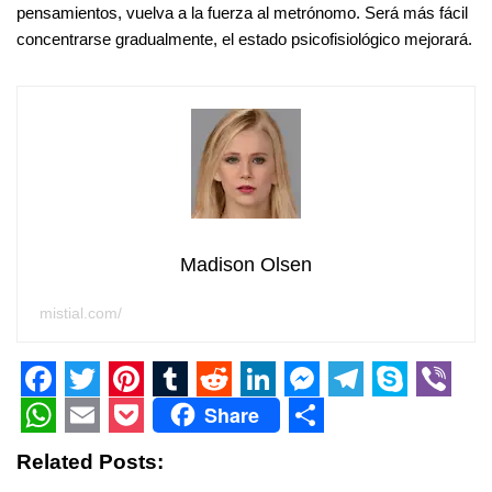
pensamientos, vuelva a la fuerza al metrónomo. Será más fácil
concentrarse gradualmente, el estado psicofisiológico mejorará.
Madison Olsen
mistial.com/
F
T
P
T
R
L
M
T
S
V
Share
a
w
i
u
e
i
e
e
k
i
W
E
P
S
Related Posts:
c
i
n
m
d
n
s
l
y
b
h
m
o
h