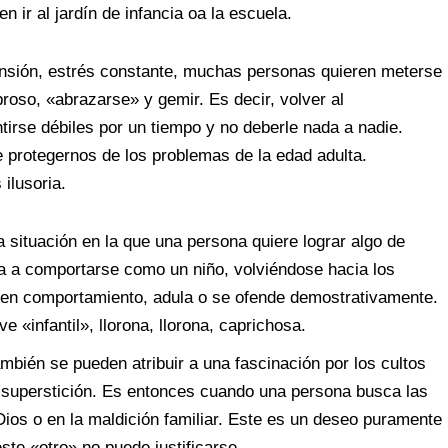
 ir al jardín de infancia oa la escuela.
ensión, estrés constante, muchas personas quieren meterse
oso, «abrazarse» y gemir. Es decir, volver al
ntirse débiles por un tiempo y no deberle nada a nadie.
ce protegernos de los problemas de la edad adulta.
ilusoria.
 situación en la que una persona quiere lograr algo de
 a comportarse como un niño, volviéndose hacia los
buen comportamiento, adula o se ofende demostrativamente.
e «infantil», llorona, llorona, caprichosa.
bién se pueden atribuir a una fascinación por los cultos
la superstición. Es entonces cuando una persona busca las
ios o en la maldición familiar. Este es un deseo puramente
este «otro» no puede justificarse.