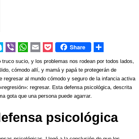
Share
V
W
E
P
S
 truco sucio, y los problemas nos rodean por todos lados,
i
h
m
o
h
álido, cómodo allí, y mamá y papá te protegerán de
b
a
a
c
a
e regresar al mundo cómodo y seguro de la infancia activa
e
t
i
k
r
«regresión»: regresar. Esta defensa psicológica, descrita
r
s
l
e
e
ima gota que una persona puede agarrar.
A
t
efensa psicológica
p
p
ensas psicológicas. Llegó a la conclusión de que los