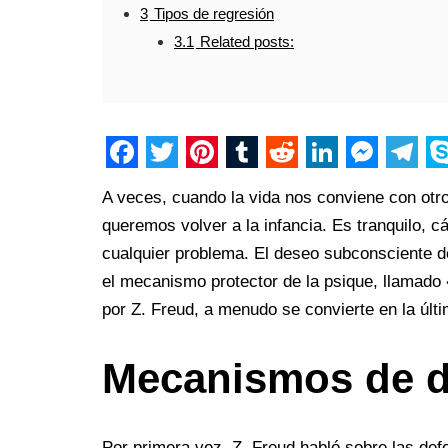
3
Tipos de regresión
3.1
Related posts:
F
T
P
T
R
L
M
T
S
A veces, cuando la vida nos conviene con otro
a
w
i
u
e
i
e
e
k
queremos volver a la infancia. Es tranquilo, c
c
i
n
m
d
n
s
l
y
cualquier problema. El deseo subconsciente d
e
t
t
b
d
k
s
e
p
el mecanismo protector de la psique, llamado 
b
t
e
l
i
e
e
g
e
por Z. Freud, a menudo se convierte en la últ
o
e
r
r
t
d
n
r
Mecanismos de d
o
r
e
I
g
a
k
s
n
e
m
t
r
Por primera vez, Z. Freud habló sobre las def