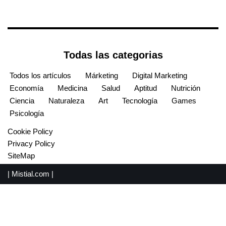
Todas las categorias
Todos los artículos
Márketing
Digital Marketing
Economía
Medicina
Salud
Aptitud
Nutrición
Ciencia
Naturaleza
Art
Tecnología
Games
Psicología
Cookie Policy
Privacy Policy
SiteMap
|
Mistial.com
|
English
(
Inglés
)
Español
Français
(
Francés
)
Português
(
Portugués, Portugal
)