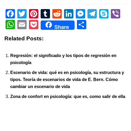
F
T
Pi
T
R
Li
M
T
S
Vi
a
wi
nt
u
e
n
e
el
ky
b
W
E
P
S
Share
c
tt
er
m
d
k
ss
e
p
er
h
m
o
h
Related Posts:
e
er
e
bl
di
e
e
gr
e
at
ail
ck
ar
b
st
r
t
dI
n
a
s
et
e
Regresión: el significado y los tipos de regresión en
o
n
g
m
A
psicología
o
er
p
Escenario de vida: qué es en psicología, su estructura y
k
p
tipos. Teoría de escenarios de vida de E. Bern. Cómo
cambiar un escenario de vida
Zona de confort en psicología: que es, como salir de ella