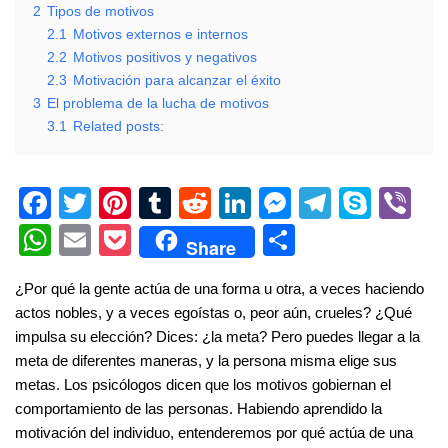
2
Tipos de motivos
2.1
Motivos externos e internos
2.2
Motivos positivos y negativos
2.3
Motivación para alcanzar el éxito
3
El problema de la lucha de motivos
3.1
Related posts:
F
T
Pi
T
R
Li
M
T
S
Vi
a
wi
nt
u
e
n
e
el
ky
b
W
E
P
S
Share
c
tt
er
m
d
k
ss
e
p
er
h
m
o
h
¿Por qué la gente actúa de una forma u otra, a veces haciendo
e
er
e
bl
di
e
e
gr
e
at
ail
ck
ar
actos nobles, y a veces egoístas o, peor aún, crueles? ¿Qué
b
st
r
t
dI
n
a
s
et
e
impulsa su elección? Dices: ¿la meta? Pero puedes llegar a la
o
n
g
m
A
meta de diferentes maneras, y la persona misma elige sus
metas. Los psicólogos dicen que los motivos gobiernan el
o
er
p
comportamiento de las personas. Habiendo aprendido la
k
p
motivación del individuo, entenderemos por qué actúa de una