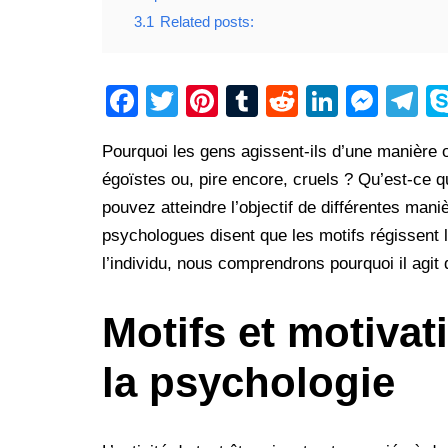
3.1
Related posts:
F
T
Pi
T
R
Li
M
T
a
wi
nt
u
e
n
e
el
Pourquoi les gens agissent-ils d’une manière o
c
tt
er
m
d
k
ss
e
égoïstes ou, pire encore, cruels ? Qu’est-ce q
e
er
e
bl
di
e
e
gr
pouvez atteindre l’objectif de différentes mani
b
st
r
t
dI
n
a
psychologues disent que les motifs régissent 
o
n
g
m
l’individu, nous comprendrons pourquoi il agit
o
er
k
Motifs et motivat
la psychologie