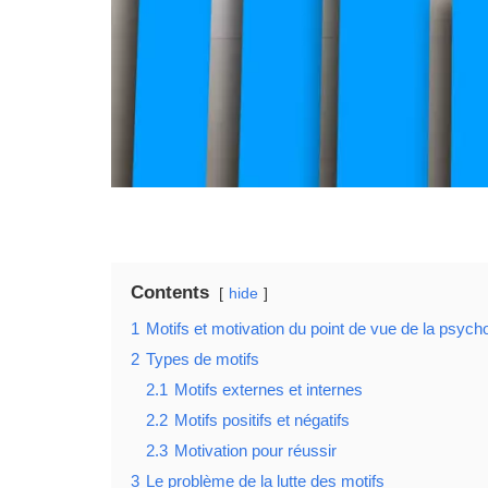
Contents
hide
1
Motifs et motivation du point de vue de la psych
2
Types de motifs
2.1
Motifs externes et internes
2.2
Motifs positifs et négatifs
2.3
Motivation pour réussir
3
Le problème de la lutte des motifs