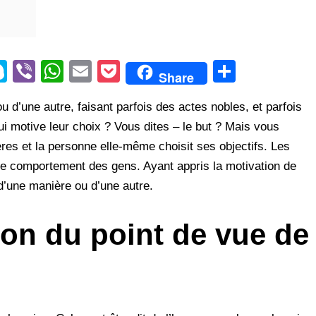
S
Vi
W
E
P
S
Share
ky
b
h
m
o
h
u d’une autre, faisant parfois des actes nobles, et parfois
p
er
at
ail
ck
ar
ui motive leur choix ? Vous dites – le but ? Mais vous
e
s
et
e
ères et la personne elle-même choisit ses objectifs. Les
A
le comportement des gens. Ayant appris la motivation de
p
 d’une manière ou d’une autre.
p
ion du point de vue de