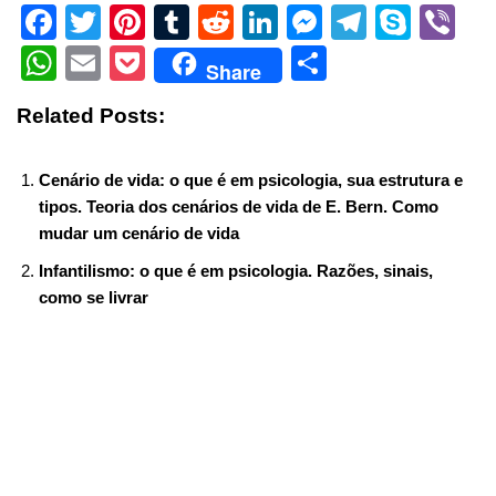
F
T
Pi
T
R
Li
M
T
S
Vi
a
wi
nt
u
e
n
e
el
ky
b
W
E
P
S
Share
c
tt
er
m
d
k
ss
e
p
er
h
m
o
h
Related Posts:
e
er
e
bl
di
e
e
gr
e
at
ail
ck
ar
b
st
r
t
dI
n
a
s
et
e
Cenário de vida: o que é em psicologia, sua estrutura e
o
n
g
m
A
tipos. Teoria dos cenários de vida de E. Bern. Como
o
er
p
mudar um cenário de vida
k
p
Infantilismo: o que é em psicologia. Razões, sinais,
como se livrar