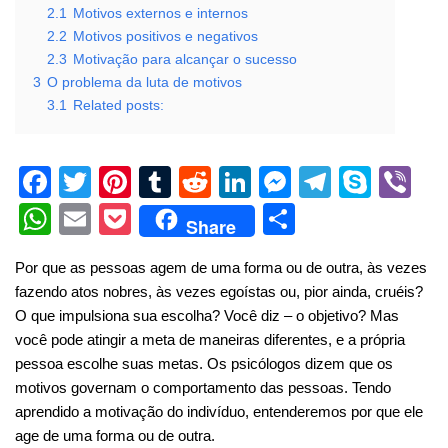
2.1
Motivos externos e internos
2.2
Motivos positivos e negativos
2.3
Motivação para alcançar o sucesso
3
O problema da luta de motivos
3.1
Related posts:
F
T
Pi
T
R
Li
M
T
S
Vi
a
wi
nt
u
e
n
e
el
ky
b
W
E
P
S
Share
c
tt
er
m
d
k
ss
e
p
er
h
m
o
h
Por que as pessoas agem de uma forma ou de outra, às vezes
e
er
e
bl
di
e
e
gr
e
at
ail
ck
ar
fazendo atos nobres, às vezes egoístas ou, pior ainda, cruéis?
b
st
r
t
dI
n
a
s
et
e
O que impulsiona sua escolha? Você diz – o objetivo? Mas
o
n
g
m
A
você pode atingir a meta de maneiras diferentes, e a própria
pessoa escolhe suas metas. Os psicólogos dizem que os
o
er
p
motivos governam o comportamento das pessoas. Tendo
k
p
aprendido a motivação do indivíduo, entenderemos por que ele
age de uma forma ou de outra.