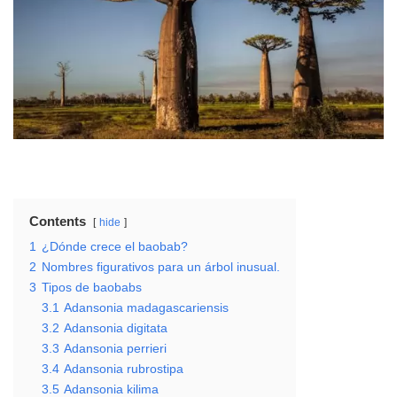
Contents
hide
1
¿Dónde crece el baobab?
2
Nombres figurativos para un árbol inusual.
3
Tipos de baobabs
3.1
Adansonia madagascariensis
3.2
Adansonia digitata
3.3
Adansonia perrieri
3.4
Adansonia rubrostipa
3.5
Adansonia kilima