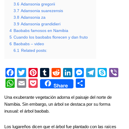
3.6
Adansonia gregorii
3.7
Adansonia suarezensis
3.8
Adansonia za
3.9
Adansonia grandidieri
4
Baobabs famosos en Namibia
5
Cuando los baobabs florecen y dan fruto
6
Baobabs – video
6.1
Related posts:
F
T
Pi
T
R
Li
M
T
S
Vi
a
wi
nt
u
e
n
e
el
ky
b
W
E
P
S
Share
c
tt
er
m
d
k
ss
e
p
er
h
m
o
h
Una exuberante vegetación adorna el paisaje del norte de
e
er
e
bl
di
e
e
gr
e
at
ail
ck
ar
Namibia. Sin embargo, un árbol se destaca por su forma
b
st
r
t
dI
n
a
s
et
e
inusual: el árbol baobab.
o
n
g
m
A
o
er
Los lugareños dicen que el árbol fue plantado con las raíces