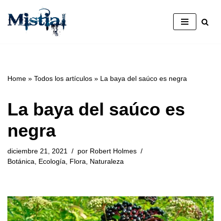
Saltar
al
contenido
Home
»
Todos los artículos
»
La baya del saúco es negra
La baya del saúco es
negra
diciembre 21, 2021
por
Robert Holmes
Botánica
,
Ecología
,
Flora
,
Naturaleza