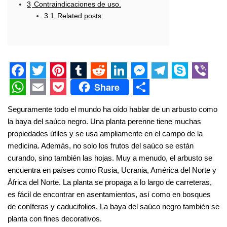
3
Contraindicaciones de uso.
3.1
Related posts:
F
T
P
T
R
L
M
T
S
V
Share
a
w
i
u
e
i
e
e
k
i
W
E
P
S
Seguramente todo el mundo ha oído hablar de un arbusto como
c
i
n
m
d
n
s
l
y
b
h
m
o
h
la baya del saúco negro. Una planta perenne tiene muchas
e
t
t
b
d
k
s
e
p
e
a
a
c
a
propiedades útiles y se usa ampliamente en el campo de la
medicina. Además, no solo los frutos del saúco se están
b
t
e
l
i
e
e
g
e
r
t
i
k
r
curando, sino también las hojas. Muy a menudo, el arbusto se
o
e
r
r
t
d
n
r
s
l
e
e
encuentra en países como Rusia, Ucrania, América del Norte y
o
r
e
I
g
a
A
t
África del Norte. La planta se propaga a lo largo de carreteras,
es fácil de encontrar en asentamientos, así como en bosques
k
s
n
e
m
p
de coníferas y caducifolios. La baya del saúco negro también se
t
r
p
planta con fines decorativos.