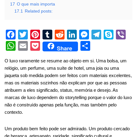
17
O que mais importa
17.1
Related posts:
F
T
Pi
T
R
Li
M
T
S
Vi
a
wi
nt
u
e
n
e
el
ky
b
W
E
P
S
Share
c
tt
er
m
d
k
ss
e
p
er
h
m
o
h
O luxo raramente se resume ao objeto em si. Uma bolsa, um
e
er
e
bl
di
e
e
gr
e
at
ail
ck
ar
relógio, um perfume, uma suíte de hotel, uma joia ou uma
b
st
r
t
dI
n
a
s
et
e
jaqueta sob medida podem ser feitos com materiais excelentes,
o
n
g
m
A
mas os materiais sozinhos não explicam por que as pessoas
atribuem a eles significado, status, memória e desejo. As
o
er
p
marcas de luxo dependem do storytelling porque o valor do luxo
k
p
não é construído apenas pela função, mas também pelo
contexto.
Um produto bem feito pode ser admirado. Um produto cercado
de herança, artesanato, raridade, significado cultural e