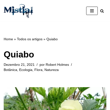
Avançar
para
o
conteúdo
Home
»
Todos os artigos
»
Quiabo
Quiabo
Dezembro 21, 2021
por
Robert Holmes
Botânica
,
Ecologia
,
Flora
,
Natureza