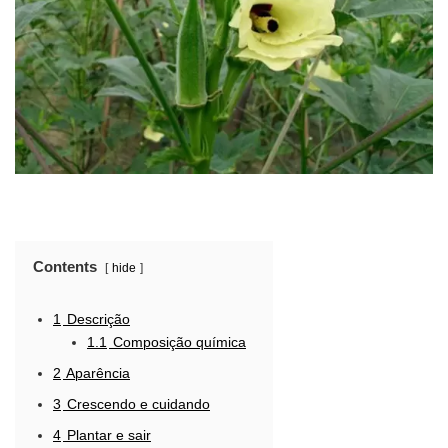
Contents
hide
1
Descrição
1.1
Composição química
2
Aparência
3
Crescendo e cuidando
4
Plantar e sair