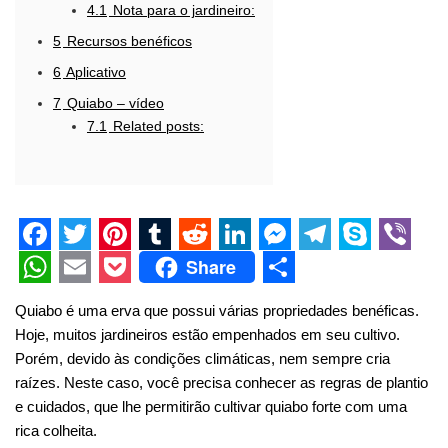
4.1
Nota para o jardineiro:
5
Recursos benéficos
6
Aplicativo
7
Quiabo – vídeo
7.1
Related posts:
F
T
P
T
R
L
M
T
S
V
Share
a
w
i
u
e
i
e
e
k
i
W
E
P
S
Quiabo é uma erva que possui várias propriedades benéficas.
c
i
n
m
d
n
s
l
y
b
h
m
o
h
Hoje, muitos jardineiros estão empenhados em seu cultivo.
e
t
t
b
d
k
s
e
p
e
a
a
c
a
Porém, devido às condições climáticas, nem sempre cria
raízes. Neste caso, você precisa conhecer as regras de plantio
b
t
e
l
i
e
e
g
e
r
t
i
k
r
e cuidados, que lhe permitirão cultivar quiabo forte com uma
o
e
r
r
t
d
n
r
s
l
e
e
rica colheita.