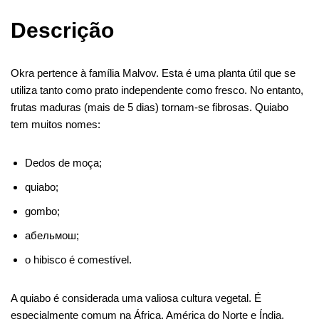
o
r
e
I
g
a
A
t
k
s
n
e
m
p
Descrição
t
r
p
Okra pertence à família Malvov. Esta é uma planta útil que se
utiliza tanto como prato independente como fresco. No entanto,
frutas maduras (mais de 5 dias) tornam-se fibrosas. Quiabo
tem muitos nomes:
Dedos de moça;
quiabo;
gombo;
абельмош;
o hibisco é comestível.
A quiabo é considerada uma valiosa cultura vegetal. É
especialmente comum na África, América do Norte e Índia.