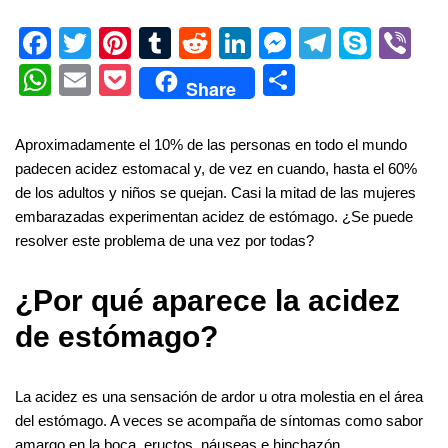
F
T
Pi
T
R
Li
M
T
S
Vi
a
wi
nt
u
e
n
e
el
ky
b
W
E
P
S
Share
c
tt
er
m
d
k
ss
e
p
er
h
m
o
h
e
er
e
bl
di
e
e
gr
e
at
ail
ck
ar
Aproximadamente el 10% de las personas en todo el mundo
b
st
r
t
dI
n
a
s
et
e
padecen acidez estomacal y, de vez en cuando, hasta el 60%
de los adultos y niños se quejan. Casi la mitad de las mujeres
o
n
g
m
A
embarazadas experimentan acidez de estómago. ¿Se puede
o
er
p
resolver este problema de una vez por todas?
k
p
¿Por qué aparece la acidez
de estómago?
La acidez es una sensación de ardor u otra molestia en el área
del estómago. A veces se acompaña de síntomas como sabor
amargo en la boca, eructos, náuseas e hinchazón.