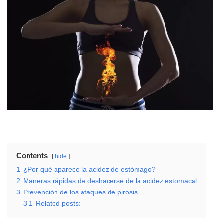
Contents
hide
1
¿Por qué aparece la acidez de estómago?
2
Maneras rápidas de deshacerse de la acidez estomacal
3
Prevención de los ataques de pirosis
3.1
Related posts: