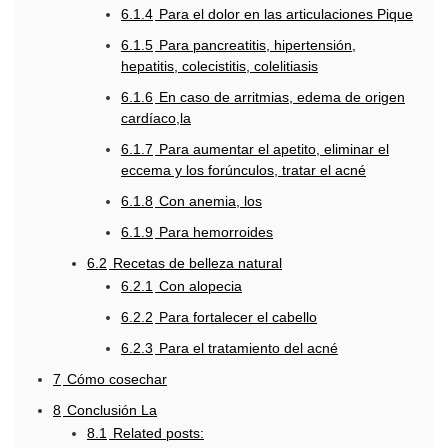
6.1.4
Para el dolor en las articulaciones Pique
6.1.5
Para pancreatitis, hipertensión,
hepatitis, colecistitis, colelitiasis
6.1.6
En caso de arritmias, edema de origen
cardíaco,la
6.1.7
Para aumentar el apetito, eliminar el
eccema y los forúnculos, tratar el acné
6.1.8
Con anemia, los
6.1.9
Para hemorroides
6.2
Recetas de belleza natural
6.2.1
Con alopecia
6.2.2
Para fortalecer el cabello
6.2.3
Para el tratamiento del acné
7
Cómo cosechar
8
Conclusión La
8.1
Related posts: