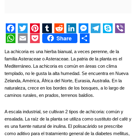
F
T
P
T
R
L
M
T
S
V
Share
a
w
i
u
e
i
e
e
k
i
W
E
P
S
La achicoria es una hierba bianual, a veces perenne, de la
c
i
n
m
d
n
s
l
y
b
h
m
o
h
familia Asteraceae o Asteraceae. La patria de la planta es el
e
t
t
b
d
k
s
e
p
e
a
a
c
a
Mediterráneo. La achicoria es común en áreas con clima
templado, no le gusta la alta humedad. Se encuentra en Nueva
b
t
e
l
i
e
e
g
e
r
t
i
k
r
Zelanda, América, África del Norte, Eurasia, Australia. En la
o
e
r
r
t
d
n
r
s
l
e
e
naturaleza, crece en los bordes de los bosques, a lo largo de
o
r
e
I
g
a
A
t
caminos rurales, en prados, terrenos baldíos.
k
s
n
e
m
p
A escala industrial, se cultivan 2 tipos de achicoria: común y
t
r
p
ensalada. La raíz de la planta se utiliza como sustituto del café y
es una fuente natural de inulina. El polisacárido se prescribe
como aditivo para el tratamiento general de la diabetes mellitus,