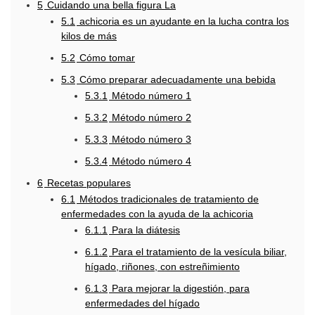
5
Cuidando una bella figura La
5.1
achicoria es un ayudante en la lucha contra los
kilos de más
5.2
Cómo tomar
5.3
Cómo preparar adecuadamente una bebida
5.3.1
Método número 1
5.3.2
Método número 2
5.3.3
Método número 3
5.3.4
Método número 4
6
Recetas populares
6.1
Métodos tradicionales de tratamiento de
enfermedades con la ayuda de la achicoria
6.1.1
Para la diátesis
6.1.2
Para el tratamiento de la vesícula biliar,
hígado, riñones, con estreñimiento
6.1.3
Para mejorar la digestión, para
enfermedades del hígado