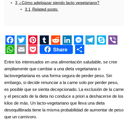
3
¿Cómo adelgazar siendo lacto vegetariano?
3.1
Related posts:
F
T
P
T
R
L
M
T
S
V
Share
a
w
i
u
e
i
e
e
k
i
W
E
P
S
Entre los interesados ​​en una alimentación saludable, se cree
c
i
n
m
d
n
s
l
y
b
h
m
o
h
ampliamente que cambiar a una dieta vegetariana o
e
t
t
b
d
k
s
e
p
e
a
a
c
a
lactovegetariana es una forma segura de perder peso. Sin
embargo, si decide renunciar a la carne solo por perder peso,
b
t
e
l
i
e
e
g
e
r
t
i
k
r
es posible que se sienta decepcionado. La exclusión de la carne
o
e
r
r
t
d
n
r
s
l
e
e
y el pescado de la dieta no conduce a priori a deshacerse de los
o
r
e
I
g
a
A
t
kilos de más. Un lacto-vegetariano que lleva una dieta
desequilibrada tiene la misma probabilidad de aumentar de peso
k
s
n
e
m
p
que un carnívoro.
t
r
p