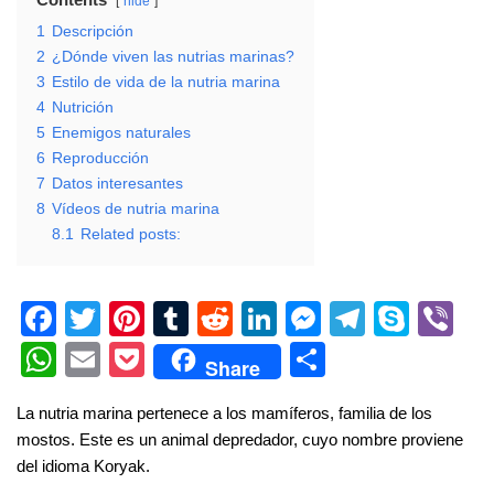
hide
1
Descripción
2
¿Dónde viven las nutrias marinas?
3
Estilo de vida de la nutria marina
4
Nutrición
5
Enemigos naturales
6
Reproducción
7
Datos interesantes
8
Vídeos de nutria marina
8.1
Related posts:
F
T
Pi
T
R
Li
M
T
S
Vi
a
wi
nt
u
e
n
e
el
ky
b
W
E
P
S
Share
c
tt
er
m
d
k
ss
e
p
er
h
m
o
h
La nutria marina pertenece a los mamíferos, familia de los
e
er
e
bl
di
e
e
gr
e
at
ail
ck
ar
mostos. Este es un animal depredador, cuyo nombre proviene
b
st
r
t
dI
n
a
s
et
e
del idioma Koryak.