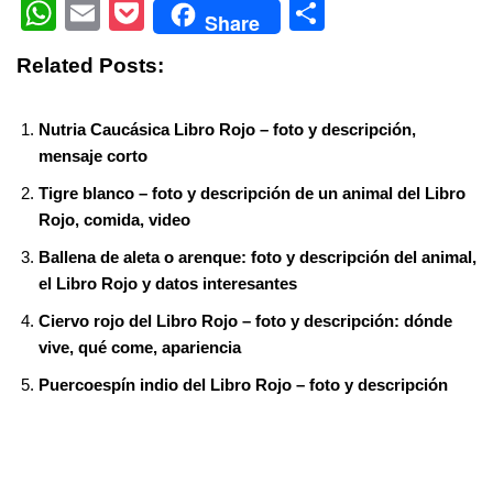
a
wi
nt
u
e
n
e
el
ky
b
W
E
P
S
Share
c
tt
er
m
d
k
ss
e
p
er
h
m
o
h
Related Posts:
e
er
e
bl
di
e
e
gr
e
at
ail
ck
ar
b
st
r
t
dI
n
a
s
et
e
Nutria Caucásica Libro Rojo – foto y descripción,
o
n
g
m
A
mensaje corto
o
er
p
Tigre blanco – foto y descripción de un animal del Libro
k
p
Rojo, comida, video
Ballena de aleta o arenque: foto y descripción del animal,
el Libro Rojo y datos interesantes
Ciervo rojo del Libro Rojo – foto y descripción: dónde
vive, qué come, apariencia
Puercoespín indio del Libro Rojo – foto y descripción