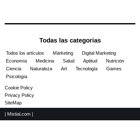
Todas las categorias
Todos los artículos
Márketing
Digital Marketing
Economía
Medicina
Salud
Aptitud
Nutrición
Ciencia
Naturaleza
Art
Tecnología
Games
Psicología
Cookie Policy
Privacy Policy
SiteMap
|
Mistial.com
|
English
(
Inglés
)
Español
Français
(
Francés
)
Português
(
Portugués, Portugal
)