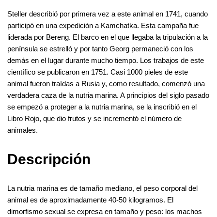
o
n
g
m
A
o
er
Steller describió por primera vez a este animal en 1741, cuando
p
participó en una expedición a Kamchatka. Esta campaña fue
k
p
liderada por Bereng. El barco en el que llegaba la tripulación a la
península se estrelló y por tanto Georg permaneció con los
demás en el lugar durante mucho tiempo. Los trabajos de este
científico se publicaron en 1751. Casi 1000 pieles de este
animal fueron traídas a Rusia y, como resultado, comenzó una
verdadera caza de la nutria marina. A principios del siglo pasado
se empezó a proteger a la nutria marina, se la inscribió en el
Libro Rojo, que dio frutos y se incrementó el número de
animales.
Descripción
La nutria marina es de tamaño mediano, el peso corporal del
animal es de aproximadamente 40-50 kilogramos. El
dimorfismo sexual se expresa en tamaño y peso: los machos