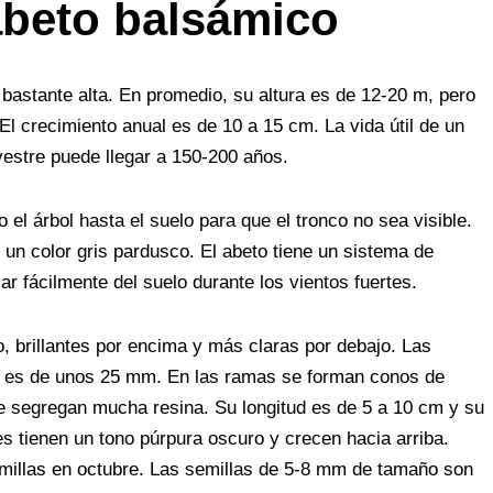
r
s
l
e
e
abeto balsámico
A
t
p
 bastante alta. En promedio, su altura es de 12-20 m, pero
p
El crecimiento anual es de 10 a 15 cm. La vida útil de un
vestre puede llegar a 150-200 años.
 el árbol hasta el suelo para que el tronco no sea visible.
e un color gris pardusco. El abeto tiene un sistema de
r fácilmente del suelo durante los vientos fuertes.
, brillantes por encima y más claras por debajo. Las
ia es de unos 25 mm. En las ramas se forman conos de
e segregan mucha resina. Su longitud es de 5 a 10 cm y su
s tienen un tono púrpura oscuro y crecen hacia arriba.
illas en octubre. Las semillas de 5-8 mm de tamaño son