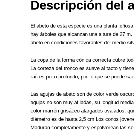
b
t
e
l
i
e
e
g
e
Descripción del 
o
e
r
r
t
d
n
r
o
r
e
I
g
a
El abeto de esta especie es una planta leñosa
k
s
n
e
m
hay árboles que alcanzan una altura de 27 m. 
t
r
abeto en condiciones favorables del medio sil
La copa de la forma cónica correcta cubre todo
La corteza del tronco es suave al tacto y tien
raíces poco profundo, por lo que se puede saca
Las agujas de abeto son de color verde oscuro
agujas no son muy afiladas, su longitud med
color marrón grisáceo alargados ovalados, qu
diámetro es de hasta 2,5 cm Los conos jóvene
Maduran completamente y espolvorean las sem