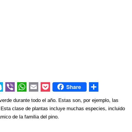
Share
V
W
E
P
S
verde durante todo el año. Estas son, por ejemplo, las
i
h
m
o
h
 Esta clase de plantas incluye muchas especies, incluido
b
a
a
c
a
ico de la familia del pino.
e
t
i
k
r