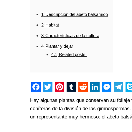
1
Descripción del abeto balsámico
2
Habitat
3
Características de la cultura
4
Plantar y dejar
4.1
Related posts:
F
T
P
T
R
L
M
T
S
Hay algunas plantas que conservan su follaje 
a
w
i
u
e
i
e
e
k
coníferas de la división de las gimnospermas.
c
i
n
m
d
n
s
l
y
un representante muy hermoso: el abeto balsám
e
t
t
b
d
k
s
e
p