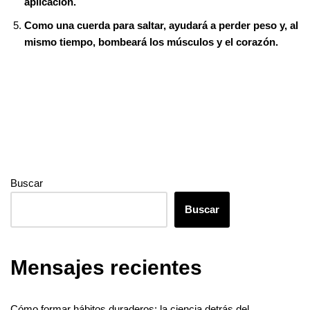
t
r
p
aplicación.
Como una cuerda para saltar, ayudará a perder peso y, al
mismo tiempo, bombeará los músculos y el corazón.
Buscar
Buscar
Mensajes recientes
Cómo formar hábitos duraderos: la ciencia detrás del