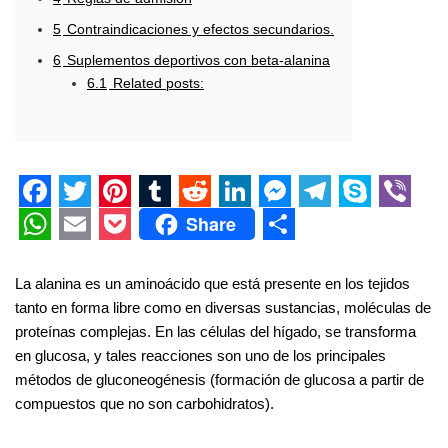
5
Contraindicaciones y efectos secundarios.
6
Suplementos deportivos con beta-alanina
6.1
Related posts:
F
T
P
T
R
L
M
T
S
V
Share
a
w
i
u
e
i
e
e
k
i
W
E
P
S
c
i
n
m
d
n
s
l
y
b
h
m
o
h
La alanina es un aminoácido que está presente en los tejidos
tanto en forma libre como en diversas sustancias, moléculas de
e
t
t
b
d
k
s
e
p
e
a
a
c
a
proteínas complejas. En las células del hígado, se transforma
b
t
e
l
i
e
e
g
e
r
t
i
k
r
en glucosa, y tales reacciones son uno de los principales
o
e
r
r
t
d
n
r
s
l
e
e
métodos de gluconeogénesis (formación de glucosa a partir de
compuestos que no son carbohidratos).
o
r
e
I
g
a
A
t
k
s
n
e
m