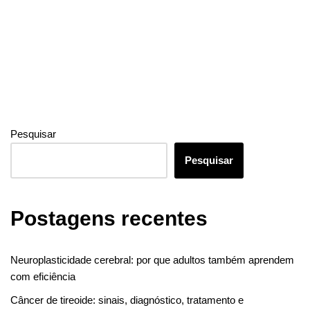
o
n
g
m
A
o
er
p
k
p
Pesquisar
Pesquisar
Postagens recentes
Neuroplasticidade cerebral: por que adultos também aprendem
com eficiência
Câncer de tireoide: sinais, diagnóstico, tratamento e