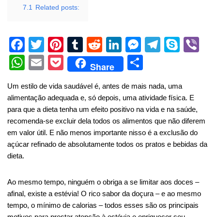
7.1
Related posts:
F
T
Pi
T
R
Li
M
T
S
Vi
a
wi
nt
u
e
n
e
el
ky
b
W
E
P
S
Share
c
tt
er
m
d
k
ss
e
p
er
h
m
o
h
Um estilo de vida saudável é, antes de mais nada, uma
e
er
e
bl
di
e
e
gr
e
at
ail
ck
ar
alimentação adequada e, só depois, uma atividade física. E
b
st
r
t
dI
n
a
s
et
e
para que a dieta tenha um efeito positivo na vida e na saúde,
o
n
g
m
A
recomenda-se excluir dela todos os alimentos que não diferem
em valor útil. E não menos importante nisso é a exclusão do
o
er
p
açúcar refinado de absolutamente todos os pratos e bebidas da
k
p
dieta.
Ao mesmo tempo, ninguém o obriga a se limitar aos doces –
afinal, existe a estévia! O rico sabor da doçura – e ao mesmo
tempo, o mínimo de calorias – todos esses são os principais
motivos para prestar atenção à estévia e enriquecer seu