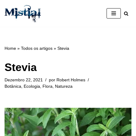
Avançar
para
o
conteúdo
Home
»
Todos os artigos
»
Stevia
Stevia
Dezembro 22, 2021
por
Robert Holmes
Botânica
,
Ecologia
,
Flora
,
Natureza