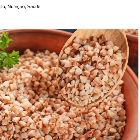
nto
,
Nutrição
,
Saúde