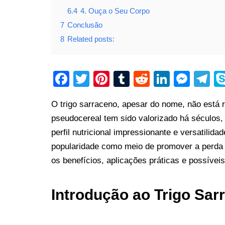
6.4
4. Ouça o Seu Corpo
7
Conclusão
8
Related posts:
F
T
Pi
T
R
Li
M
T
a
wi
nt
u
e
n
e
el
O trigo sarraceno, apesar do nome, não está r
c
tt
er
m
d
k
ss
e
pseudocereal tem sido valorizado há séculos, 
e
er
e
bl
di
e
e
gr
perfil nutricional impressionante e versatilid
b
st
r
t
dI
n
a
popularidade como meio de promover a perda 
o
n
g
m
os benefícios, aplicações práticas e possívei
o
er
k
Introdução ao Trigo Sar