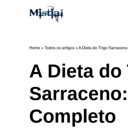
Avançar
para
o
conteúdo
Home
»
Todos os artigos
»
A Dieta do Trigo Sarracen
A Dieta do 
Sarraceno
Completo