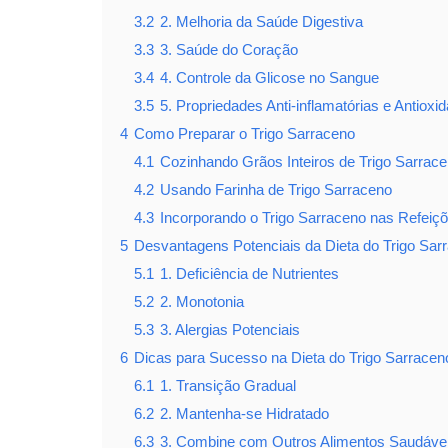
3.2
2. Melhoria da Saúde Digestiva
3.3
3. Saúde do Coração
3.4
4. Controle da Glicose no Sangue
3.5
5. Propriedades Anti-inflamatórias e Antioxi
4
Como Preparar o Trigo Sarraceno
4.1
Cozinhando Grãos Inteiros de Trigo Sarrac
4.2
Usando Farinha de Trigo Sarraceno
4.3
Incorporando o Trigo Sarraceno nas Refeiç
5
Desvantagens Potenciais da Dieta do Trigo Sar
5.1
1. Deficiência de Nutrientes
5.2
2. Monotonia
5.3
3. Alergias Potenciais
6
Dicas para Sucesso na Dieta do Trigo Sarracen
6.1
1. Transição Gradual
6.2
2. Mantenha-se Hidratado
6.3
3. Combine com Outros Alimentos Saudáve