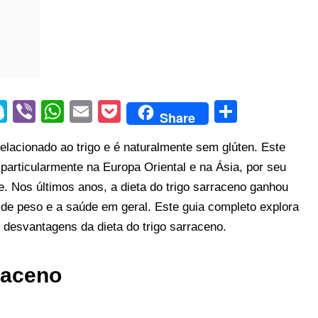
S
Vi
W
E
P
S
Share
ky
b
h
m
o
h
elacionado ao trigo e é naturalmente sem glúten. Este
p
er
at
ail
ck
ar
particularmente na Europa Oriental e na Ásia, por seu
e
s
et
e
ade. Nos últimos anos, a dieta do trigo sarraceno ganhou
A
de peso e a saúde em geral. Este guia completo explora
p
s desvantagens da dieta do trigo sarraceno.
p
raceno