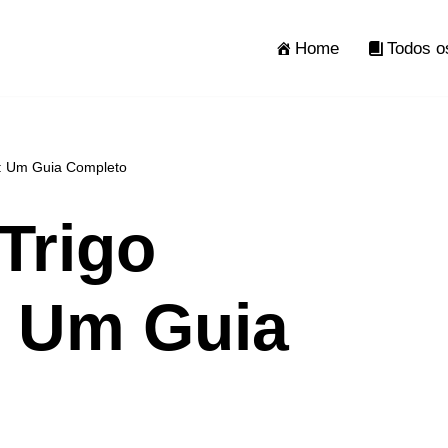
Home
Todos o
o: Um Guia Completo
Trigo
: Um Guia