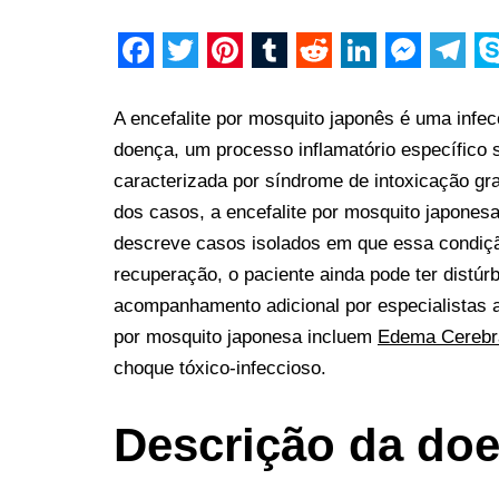
F
T
P
T
R
L
M
T
S
a
w
i
u
e
i
e
e
k
A encefalite por mosquito japonês é uma infec
c
i
n
m
d
n
s
l
y
doença, um processo inflamatório específico 
caracterizada por síndrome de intoxicação gra
e
t
t
b
d
k
s
e
p
dos casos, a encefalite por mosquito japonesa
b
t
e
l
i
e
e
g
e
descreve casos isolados em que essa condiçã
o
e
r
r
t
d
n
r
recuperação, o paciente ainda pode ter distúr
o
r
e
I
g
a
acompanhamento adicional por especialistas a
k
s
n
e
m
por mosquito japonesa incluem
Edema Cerebr
t
r
choque tóxico-infeccioso.
Descrição da do