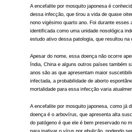
A encefalite por mosquito japonesa é conhecid
dessa infecção, que tirou a vida de quase oit
nono vigésimo quarto ano. Foi durante esses
identificada como uma unidade nosológica ind
estudo ativo dessa patologia, que resultou na
Apesar do nome, essa doença não ocorre apen
Índia, China e alguns outros países também 
anos são as que apresentam maior suscetibil
infectada, a probabilidade de aborto espontân
mortalidade para essa infecção varia atualmen
A encefalite por mosquito japonesa, como já 
doença é o arbovírus, que apresenta alta susce
do patógeno é que ele é bem preservado no m
para inativar o vírus por ebulição, podendo s