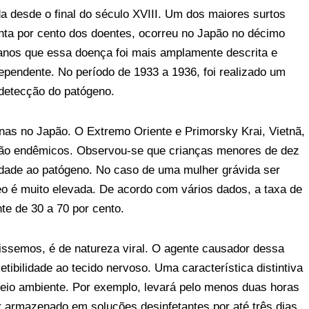
a desde o final do século XVIII. Um dos maiores surtos
enta por cento dos doentes, ocorreu no Japão no décimo
 anos que essa doença foi mais amplamente descrita e
ependente. No período de 1933 a 1936, foi realizado um
 detecção do patógeno.
as no Japão. O Extremo Oriente e Primorsky Krai, Vietnã,
são endêmicos. Observou-se que crianças menores de dez
idade ao patógeno. No caso de uma mulher grávida ser
eo é muito elevada. De acordo com vários dados, a taxa de
te de 30 a 70 por cento.
dissemos, é de natureza viral. O agente causador dessa
tibilidade ao tecido nervoso. Uma característica distintiva
eio ambiente. Por exemplo, levará pelo menos duas horas
er armazenado em soluções desinfetantes por até três dias.