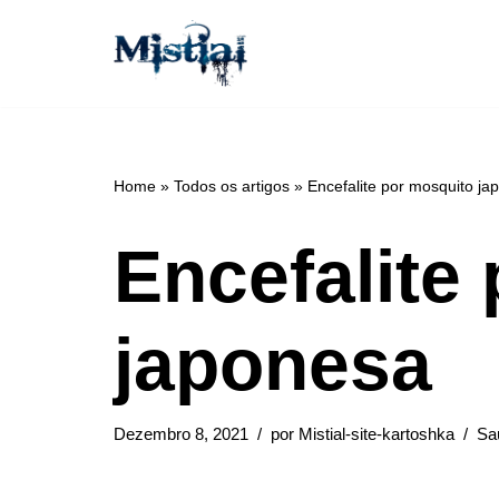
Avançar
para
o
conteúdo
Home
»
Todos os artigos
»
Encefalite por mosquito ja
Encefalite
japonesa
Dezembro 8, 2021
por
Mistial-site-kartoshka
Sa