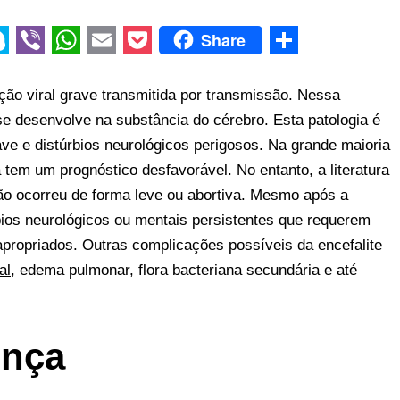
Share
V
W
E
P
S
i
h
m
o
h
ção viral grave transmitida por transmissão. Nessa
b
a
a
c
a
se desenvolve na substância do cérebro. Esta patologia é
ve e distúrbios neurológicos perigosos. Na grande maioria
e
t
i
k
r
 tem um prognóstico desfavorável. No entanto, a literatura
r
s
l
e
e
o ocorreu de forma leve ou abortiva. Mesmo após a
A
t
bios neurológicos ou mentais persistentes que requerem
p
propriados. Outras complicações possíveis da encefalite
p
al
, edema pulmonar, flora bacteriana secundária e até
ença