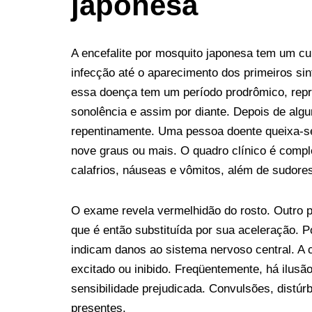
japonesa
A encefalite por mosquito japonesa tem um c
infecção até o aparecimento dos primeiros si
essa doença tem um período prodrômico, repre
sonolência e assim por diante. Depois de alg
repentinamente. Uma pessoa doente queixa-se
nove graus ou mais. O quadro clínico é comp
calafrios, náuseas e vômitos, além de sudore
O exame revela vermelhidão do rosto. Outro p
que é então substituída por sua aceleração. P
indicam danos ao sistema nervoso central. A c
excitado ou inibido. Freqüentemente, há ilusão
sensibilidade prejudicada. Convulsões, distú
presentes.