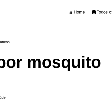
Home
Todos o
ponesa
 por mosquito
úde