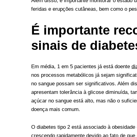
Além disso, é importante monitorar o estado 
b
t
e
l
i
e
e
g
e
feridas e erupções cutâneas, bem como o peso
o
e
r
r
t
d
n
r
o
r
e
I
g
a
É importante rec
k
s
n
e
m
sinais de diabete
t
r
Em média, 1 em 5 pacientes já está doente
di
nos processos metabólicos já sejam significat
no sangue possam ser significativos. Além di
apresentam tolerância à glicose diminuída, t
açúcar no sangue está alto, mas não o suficien
doença mais comum.
O diabetes tipo 2 está associado à obesidade
crescendo rapidamente devido ao fato de que