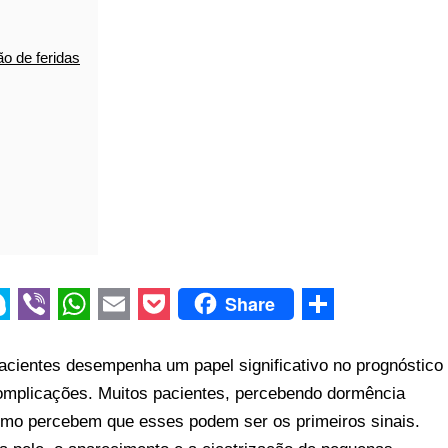
ão de feridas
Share
V
W
E
P
S
i
h
m
o
h
acientes desempenha um papel significativo no prognóstico
b
a
a
c
a
omplicações. Muitos pacientes, percebendo dormência
smo percebem que esses podem ser os primeiros sinais.
e
t
i
k
r