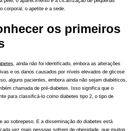
da pele, o aparecimento e a cicatrização de pequenas
r
s
l
e
e
 corporal, o apetite e a sede.
A
t
p
onhecer os primeiros
p
s
abetes
, ainda não foi identificado, embora as alterações
ivas e os danos causados ​​por níveis elevados de glicose
sso, alguns pacientes, embora ainda não sejam diabéticos,
ambém chamada de pré-diabetes. Isso significa que o
te para classificá-lo como diabetes tipo 2, o tipo de
 e ao sobrepeso. E a disseminação do diabetes está
 cada vez mais pessoas sofrem de obesidade, que muitos