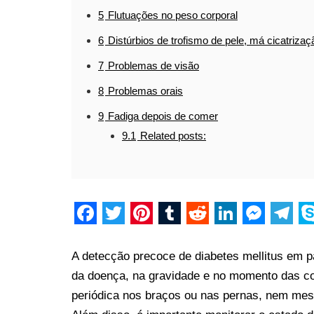
5
Flutuações no peso corporal
6
Distúrbios de trofismo de pele, má cicatrizaç
7
Problemas de visão
8
Problemas orais
9
Fadiga depois de comer
9.1
Related posts:
F
T
P
T
R
L
M
T
S
a
w
i
u
e
i
e
e
k
A detecção precoce de diabetes mellitus em p
c
i
n
m
d
n
s
l
y
da doença, na gravidade e no momento das c
periódica nos braços ou nas pernas, nem me
e
t
t
b
d
k
s
e
p