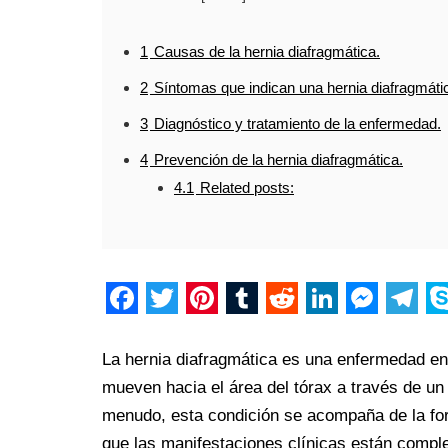
1
Causas de la hernia diafragmática.
2
Síntomas que indican una hernia diafragmáti
3
Diagnóstico y tratamiento de la enfermedad.
4
Prevención de la hernia diafragmática.
4.1
Related posts:
F
T
P
T
R
L
M
T
S
a
w
i
u
e
i
e
e
k
La hernia diafragmática es una enfermedad en
c
i
n
m
d
n
s
l
y
mueven hacia el área del tórax a través de un 
menudo, esta condición se acompaña de la fo
e
t
t
b
d
k
s
e
p
que las manifestaciones clínicas están comp