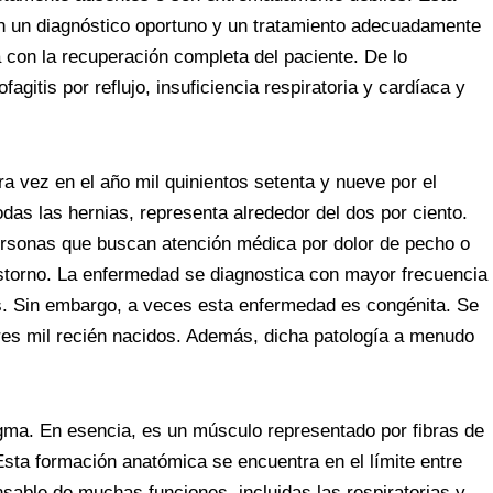
r
s
l
e
e
on un diagnóstico oportuno y un tratamiento adecuadamente
A
t
 con la recuperación completa del paciente. De lo
p
gitis por reflujo, insuficiencia respiratoria y cardíaca y
p
ra vez en el año mil quinientos setenta y nueve por el
odas las hernias, representa alrededor del dos por ciento.
ersonas que buscan atención médica por dolor de pecho o
storno. La enfermedad se diagnostica con mayor frecuencia
s. Sin embargo, a veces esta enfermedad es congénita. Se
es mil recién nacidos. Además, dicha patología a menudo
gma. En esencia, es un músculo representado por fibras de
Esta formación anatómica se encuentra en el límite entre
sable de muchas funciones, incluidas las respiratorias y