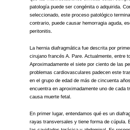
b
t
e
l
i
e
e
g
e
patología puede ser congénita o adquirida. C
o
e
r
r
t
d
n
r
seleccionado, este proceso patológico termina
o
r
e
I
g
a
contrario, puede causar hemorragia aguda, esofa
k
s
n
e
m
peritonitis.
t
r
La hernia diafragmática fue descrita por prime
cirujano francés A. Pare. Actualmente, entre t
Aproximadamente el siete por ciento de las p
problemas cardiovasculares padecen este tra
en el grupo de edad de más de cincuenta año
encuentra en aproximadamente uno de cada tr
causa muerte fetal.
En primer lugar, entendamos qué es un diafra
rayas transversales y tiene forma de cúpula. 
las cavidades torácica y abdominal. Es respon