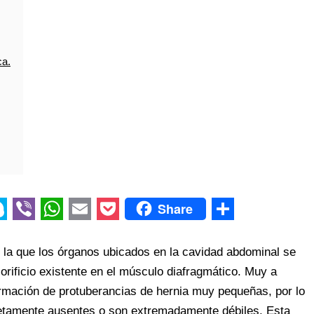
ca.
Share
V
W
E
P
S
i
h
m
o
h
 la que los órganos ubicados en la cavidad abdominal se
b
a
a
c
a
orificio existente en el músculo diafragmático. Muy a
rmación de protuberancias de hernia muy pequeñas, por lo
e
t
i
k
r
letamente ausentes o son extremadamente débiles. Esta