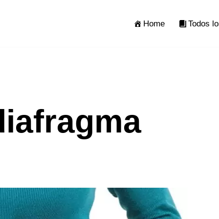
Home
Todos lo
diafragma