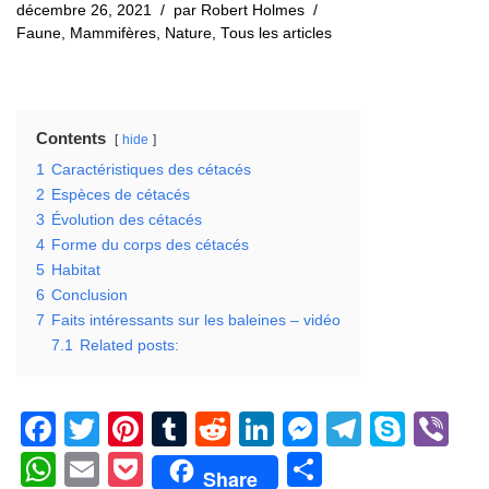
décembre 26, 2021
par
Robert Holmes
Faune
,
Mammifères
,
Nature
,
Tous les articles
Contents
hide
1
Caractéristiques des cétacés
2
Espèces de cétacés
3
Évolution des cétacés
4
Forme du corps des cétacés
5
Habitat
6
Conclusion
7
Faits intéressants sur les baleines – vidéo
7.1
Related posts:
F
T
Pi
T
R
Li
M
T
S
Vi
a
wi
nt
u
e
n
e
el
ky
b
W
E
P
S
Share