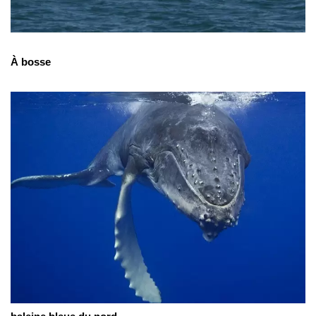
À bosse