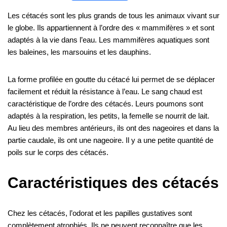
c
tt
er
m
d
k
ss
e
p
er
h
m
o
h
Les cétacés sont les plus grands de tous les animaux vivant sur
e
er
e
bl
di
e
e
gr
e
at
ail
ck
ar
le globe. Ils appartiennent à l’ordre des « mammifères » et sont
b
st
r
t
dI
n
a
s
et
e
adaptés à la vie dans l’eau. Les mammifères aquatiques sont
o
n
g
m
A
les baleines, les marsouins et les dauphins.
o
er
p
La forme profilée en goutte du cétacé lui permet de se déplacer
k
p
facilement et réduit la résistance à l’eau. Le sang chaud est
caractéristique de l’ordre des cétacés. Leurs poumons sont
adaptés à la respiration, les petits, la femelle se nourrit de lait.
Au lieu des membres antérieurs, ils ont des nageoires et dans la
partie caudale, ils ont une nageoire. Il y a une petite quantité de
poils sur le corps des cétacés.
Caractéristiques des cétacés
Chez les cétacés, l’odorat et les papilles gustatives sont
complètement atrophiés. Ils ne peuvent reconnaître que les