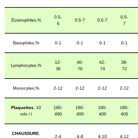
0,5-
0,5-
Éosinophiles,%
0,5-7
0,5-7
6
7
Basophiles,%
0-1
0-1
0-1
0-1
12-
40-
42-
38-
Lymphocytes,%
36
76
74
72
Monocytes,%
2-12
2-12
2-12
2-12
Plaquettes
, 10
180-
180-
180-
180-
mln / l
490
400
400
400
CHAUSSURE
,
2-4
4-8
4-10
4-12