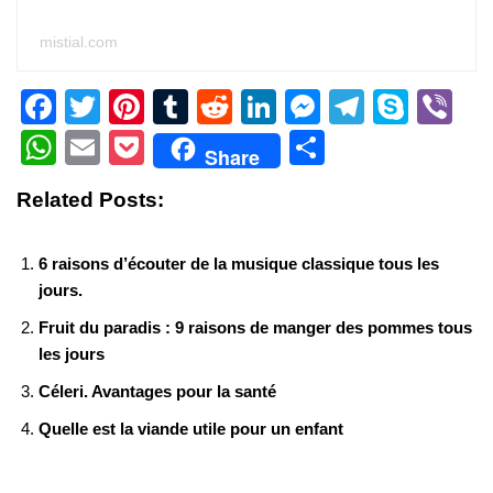
mistial.com
F
T
Pi
T
R
Li
M
T
S
Vi
a
wi
nt
u
e
n
e
el
ky
b
W
E
P
S
Share
c
tt
er
m
d
k
ss
e
p
er
h
m
o
h
Related Posts:
e
er
e
bl
di
e
e
gr
e
at
ail
ck
ar
b
st
r
t
dI
n
a
s
et
e
6 raisons d’écouter de la musique classique tous les
o
n
g
m
A
jours.
o
er
p
Fruit du paradis : 9 raisons de manger des pommes tous
k
p
les jours
Céleri. Avantages pour la santé
Quelle est la viande utile pour un enfant