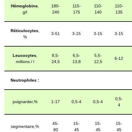
Hémoglobine
,
180-
115-
110-
110-
g/l
240
175
140
135
Réticulocytes
,
3-51
3-15
3-15
3-15
%
Leucocytes
,
8,5-
6,5-
5,5-
6-12
millions / l
24,5
13,8
12,5
Neutrophiles :
0,5-
poignarder,%
1-17
0,5-4
0,5-4
4
45-
15-
15-
15-
segmentaire,%
80
45
45
45