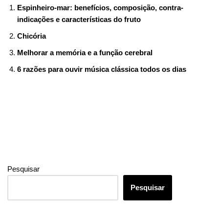
b
st
r
t
dI
n
a
s
et
e
Espinheiro-mar: benefícios, composição, contra-
o
n
g
m
A
indicações e características do fruto
o
er
p
Chicória
k
p
Melhorar a memória e a função cerebral
6 razões para ouvir música clássica todos os dias
Pesquisar
Pesquisar