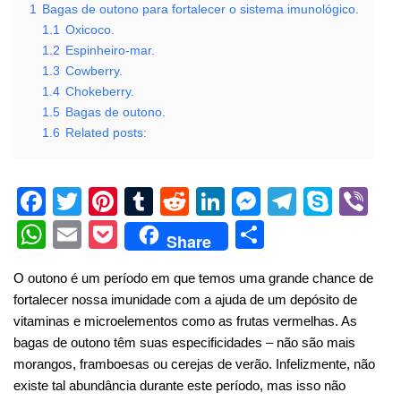
1
Bagas de outono para fortalecer o sistema imunológico.
1.1
Oxicoco.
1.2
Espinheiro-mar.
1.3
Cowberry.
1.4
Chokeberry.
1.5
Bagas de outono.
1.6
Related posts:
F
T
Pi
T
R
Li
M
T
S
Vi
a
wi
nt
u
e
n
e
el
ky
b
W
E
P
S
Share
c
tt
er
m
d
k
ss
e
p
er
h
m
o
h
O outono é um período em que temos uma grande chance de
e
er
e
bl
di
e
e
gr
e
at
ail
ck
ar
fortalecer nossa imunidade com a ajuda de um depósito de
b
st
r
t
dI
n
a
s
et
e
vitaminas e microelementos como as frutas vermelhas.
As
o
n
g
m
A
bagas de outono têm suas especificidades – não são mais
morangos, framboesas ou cerejas de verão. Infelizmente, não
o
er
p
existe tal abundância durante este período, mas isso não