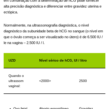
em combinação com a determinação de hCG pode fornecer
alta precisão diagnóstica e diferenciar entre gravidez uterina e
ectópica.
Normalmente, na ultrassonografia diagnóstica, o nível
diagnóstico da subunidade beta de hCG no sangue (o nível em
que o óvulo começa a ser visualizado no útero) é de 6.500 IU /
le na vagina – 2.500 IU / l.
UZD
Nível sérico de hCG, UI / litro
Quando o
ultrassom
<2000>
2500
vaginal:
Ovo fetal
Aborto espontâneo
Gravidez