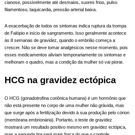
cianose, possivelmente até desmaios, suores frios, pulso
filamentoso, taquicardia, pressão arterial baixa.
A exacerbação de todos os sintomas indica ruptura da trompa
de Falópio e início de sangramento. Isso geralmente acontece
às 8 semanas de gravidez, quando o embrião começa a
crescer. Não se deve tomar analgésicos nesse momento, pois
esses medicamentos aliviam temporariamente os sintomas e
melhoram o quadro, mas a condição da mulher só vai piorar.
HCG na gravidez ectópica
O HCG (gonadotrofina coriônica humana) é um hormônio que
não está presente no corpo de uma mulher não grávida, mas
que surge após a fertilização devido à sua produção pelo córion
(membrana embrionária). Portanto, o teste de gravidez
mostrará um resultado positivo mesmo em gravidez ectópica,
mas a segunda tira será mais fraca do que o controle.