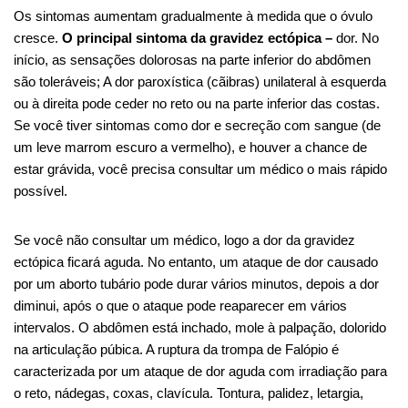
Os sintomas aumentam gradualmente à medida que o óvulo
cresce.
O principal sintoma da gravidez ectópica –
dor. No
início, as sensações dolorosas na parte inferior do abdômen
são toleráveis; A dor paroxística (cãibras) unilateral à esquerda
ou à direita pode ceder no reto ou na parte inferior das costas.
Se você tiver sintomas como dor e secreção com sangue (de
um leve marrom escuro a vermelho), e houver a chance de
estar grávida, você precisa consultar um médico o mais rápido
possível.
Se você não consultar um médico, logo a dor da gravidez
ectópica ficará aguda. No entanto, um ataque de dor causado
por um aborto tubário pode durar vários minutos, depois a dor
diminui, após o que o ataque pode reaparecer em vários
intervalos. O abdômen está inchado, mole à palpação, dolorido
na articulação púbica. A ruptura da trompa de Falópio é
caracterizada por um ataque de dor aguda com irradiação para
o reto, nádegas, coxas, clavícula. Tontura, palidez, letargia,