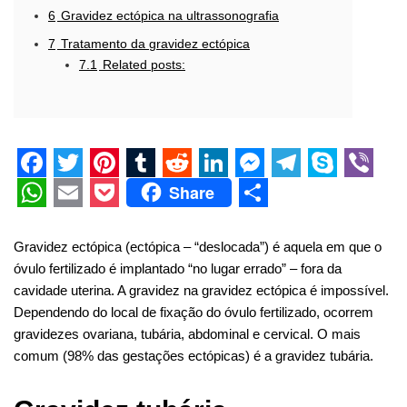
6
Gravidez ectópica na ultrassonografia
7
Tratamento da gravidez ectópica
7.1
Related posts:
F
T
P
T
R
L
M
T
S
V
Share
a
w
i
u
e
i
e
e
k
i
W
E
P
S
c
i
n
m
d
n
s
l
y
b
h
m
o
h
Gravidez ectópica (ectópica – “deslocada”) é aquela em que o
óvulo fertilizado é implantado “no lugar errado” – fora da
e
t
t
b
d
k
s
e
p
e
a
a
c
a
cavidade uterina. A gravidez na gravidez ectópica é impossível.
b
t
e
l
i
e
e
g
e
r
t
i
k
r
Dependendo do local de fixação do óvulo fertilizado, ocorrem
o
e
r
r
t
d
n
r
s
l
e
e
gravidezes ovariana, tubária, abdominal e cervical. O mais
comum (98% das gestações ectópicas) é a gravidez tubária.
o
r
e
I
g
a
A
t
k
s
n
e
m
p