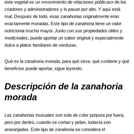
este vegetal es un «movimiento de relaciones públicas» de los
b
t
e
l
i
e
e
g
e
r
t
i
k
r
criadores y administradores y lo pasan por alto. Y aquí está
o
e
r
r
t
d
n
r
s
l
e
e
mal. Después de todo, esas zanahorias originalmente eran
o
r
e
I
g
a
A
t
exactamente moradas. Este tipo de zanahoria tiene un valor
nutricional mucho mayor. Junto con sus propiedades útiles y
k
s
n
e
m
p
medicinales, puede aportar un sabor original y especialmente
t
r
p
dulce a platos familiares de verduras.
Qué es la zanahoria morada, para qué sirve, qué contiene y qué
beneficios puede aportar, sigue leyendo.
Descripción de la zanahoria
morada
Las zanahorias inusuales son solo de color púrpura por fuera,
pero por dentro, cuando se cortan y pelan, todavía son
anaranjadas. Este tipo de zanahoria se considera el