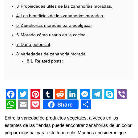
3
Propiedades útiles de las zanahorias moradas.
4
Los beneficios de las zanahorias moradas.
5
Zanahorias moradas para adelgazar
6
Morado cómo usarlo en la cocina.
7
Daño potencial
8
Variedades de zanahoria morada
8.1
Related posts:
F
T
P
T
R
L
M
T
S
V
Share
a
w
i
u
e
i
e
e
k
i
W
E
P
S
Entre la variedad de productos vegetales, a veces en los
c
i
n
m
d
n
s
l
y
b
h
m
o
h
estantes de las tiendas puede encontrar zanahorias de un color
e
t
t
b
d
k
s
e
p
e
a
a
c
a
púrpura inusual para este tubérculo. Muchos consideran que