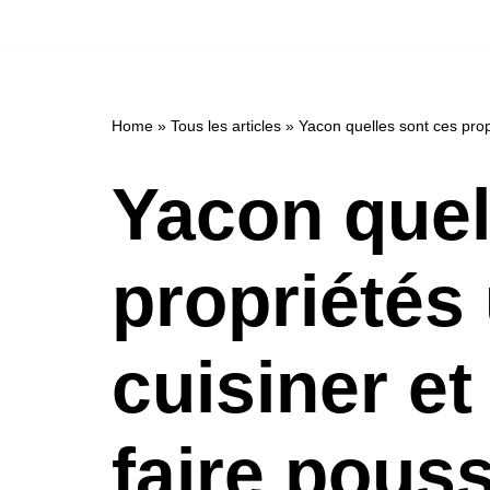
Aller
au
contenu
Home
»
Tous les articles
»
Yacon quelles sont ces prop
Yacon quel
propriétés 
cuisiner e
faire pous