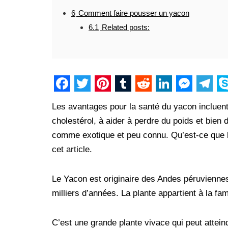
6
Comment faire pousser un yacon
6.1
Related posts:
F
T
P
T
R
L
M
T
S
Les avantages pour la santé du yacon incluent
a
w
i
u
e
i
e
e
k
cholestérol, à aider à perdre du poids et bie
c
i
n
m
d
n
s
l
y
comme exotique et peu connu. Qu’est-ce que le 
e
t
t
b
d
k
s
e
p
cet article.
b
t
e
l
i
e
e
g
e
o
e
r
r
t
d
n
r
Le Yacon est originaire des Andes péruviennes
milliers d’années. La plante appartient à la fa
o
r
e
I
g
a
k
s
n
e
m
C’est une grande plante vivace qui peut attein