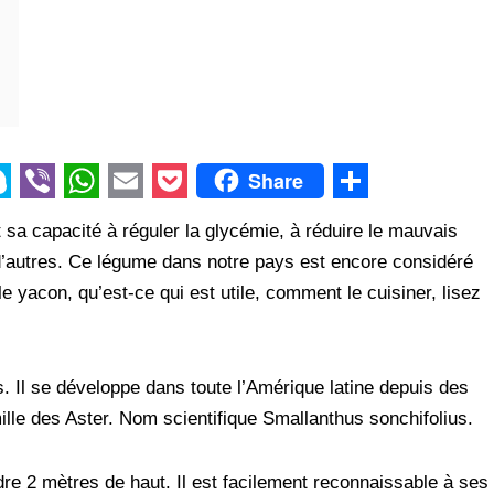
Share
V
W
E
P
S
 sa capacité à réguler la glycémie, à réduire le mauvais
i
h
m
o
h
n d’autres. Ce légume dans notre pays est encore considéré
b
a
a
c
a
yacon, qu’est-ce qui est utile, comment le cuisiner, lisez
e
t
i
k
r
r
s
l
e
e
A
t
. Il se développe dans toute l’Amérique latine depuis des
mille des Aster. Nom scientifique Smallanthus sonchifolius.
p
p
dre 2 mètres de haut. Il est facilement reconnaissable à ses