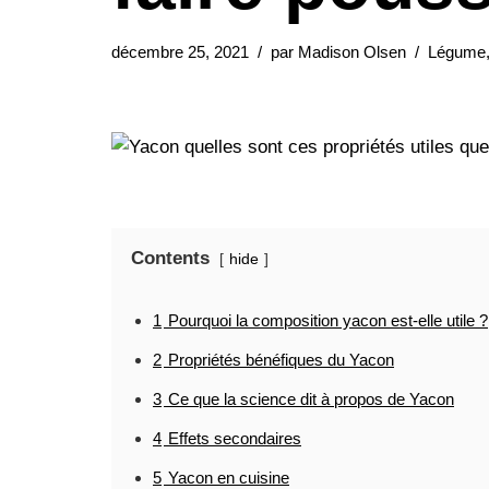
décembre 25, 2021
par
Madison Olsen
Légume
Contents
hide
1
Pourquoi la composition yacon est-elle utile ?
2
Propriétés bénéfiques du Yacon
3
Ce que la science dit à propos de Yacon
4
Effets secondaires
5
Yacon en cuisine