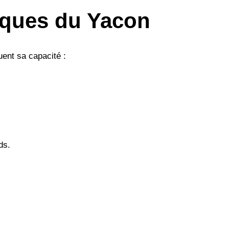
iques du Yacon
uent sa capacité :
ds.