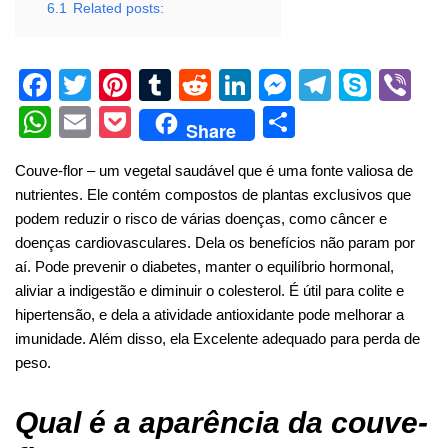
6.1
Related posts:
F
T
Pi
T
R
Li
M
T
S
Vi
a
wi
nt
u
e
n
e
el
ky
b
W
E
P
S
Share
c
tt
er
m
d
k
ss
e
p
er
h
m
o
h
Couve-flor
–
um vegetal saudável que é uma fonte valiosa de
e
er
e
bl
di
e
e
gr
e
at
ail
ck
ar
nutrientes. Ele contém compostos de plantas exclusivos que
b
st
r
t
dI
n
a
s
et
e
podem reduzir o risco de várias doenças, como câncer e
o
n
g
m
A
doenças cardiovasculares.
Dela
os benefícios não param por
aí. Pode prevenir o diabetes, manter o equilíbrio hormonal,
o
er
p
aliviar a indigestão e diminuir o colesterol. É útil para colite e
k
p
hipertensão, e
dela
a atividade antioxidante pode melhorar a
imunidade. Além disso, ela
Excelente
adequado para perda de
peso.
Qual é a aparência da couve-