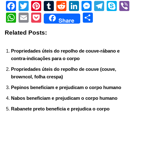
F
T
Pi
T
R
Li
M
T
S
Vi
a
wi
nt
u
e
n
e
el
ky
b
W
E
P
S
Share
c
tt
er
m
d
k
ss
e
p
er
h
m
o
h
Related Posts:
e
er
e
bl
di
e
e
gr
e
at
ail
ck
ar
b
st
r
t
dI
n
a
s
et
e
Propriedades úteis do repolho de couve-rábano e
o
n
g
m
A
contra-indicações para o corpo
o
er
p
Propriedades úteis do repolho de couve (couve,
k
p
browncol, folha crespa)
Pepinos beneficiam e prejudicam o corpo humano
Nabos beneficiam e prejudicam o corpo humano
Rabanete preto beneficia e prejudica o corpo