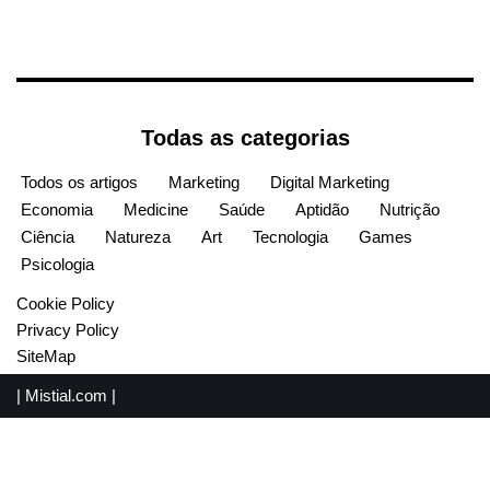
Todas as categorias
Todos os artigos
Marketing
Digital Marketing
Economia
Medicine
Saúde
Aptidão
Nutrição
Ciência
Natureza
Art
Tecnologia
Games
Psicologia
Cookie Policy
Privacy Policy
SiteMap
|
Mistial.com
|
English
(
Inglês
)
Español
(
Espanhol
)
Français
(
Francês
)
Português