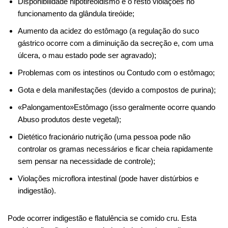
Disponibilidade
hipotireoidismo
e o resto
violações
no
funcionamento da glândula tireóide;
Aumento da acidez do estômago (a regulação do suco
gástrico ocorre com a diminuição da secreção e, com uma
úlcera, o mau estado pode ser agravado);
Problemas
com os intestinos ou
Contudo
com o estômago;
Gota e
dela
manifestações
(devido a compostos de purina);
«Р
alongamento
»Estômago (isso geralmente ocorre quando
Abuso
produtos deste vegetal);
Dietético
fracionário
nutrição
(uma pessoa pode não
controlar os gramas necessários e ficar cheia rapidamente
sem pensar na necessidade de controle);
Violações
microflora intestinal (pode haver distúrbios e
indigestão).
Pode ocorrer indigestão e flatulência se comido cru. Esta