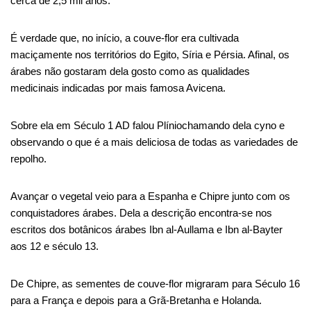
cerca de 2,5 mil anos.
É verdade que, no início, a couve-flor era cultivada
maciçamente nos territórios do Egito, Síria e Pérsia. Afinal, os
árabes não gostaram
dela
gosto como as qualidades
medicinais indicadas por
mais
famosa Avicena.
Sobre ela em
Século 1
AD falou
Plínio
chamando
dela
cyno
e
observando o que é
a mais deliciosa de todas as variedades de
repolho
.
Avançar
o vegetal veio para a Espanha e Chipre junto com os
conquistadores árabes.
Dela
a descrição encontra-se nos
escritos dos botânicos árabes Ibn
al-Aullama
e Ibn
al-Bayter
aos 12 e
século 13
.
De Chipre, as sementes de couve-flor migraram para
Século 16
para a França e depois para a Grã-Bretanha e Holanda.