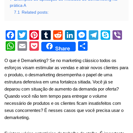
prática A
7.1
Related posts:
F
T
Pi
T
R
Li
M
T
S
Vi
a
wi
nt
u
e
n
e
el
ky
b
W
E
P
S
Share
c
tt
er
m
d
k
ss
e
p
er
h
m
o
h
O que é Demarketing? Se no marketing clássico todos os
e
er
e
bl
di
e
e
gr
e
at
ail
ck
ar
esforços visam estimular as vendas e atrair novos clientes para
b
st
r
t
dI
n
a
s
et
e
o produto, o desmarketing desempenha o papel de uma
o
n
g
m
A
estrutura defensiva em uma fortaleza sitiada. Você já se
deparou com situação de aumento da demanda por oferta?
o
er
p
Quando você não tem tempo para entregar o volume
k
p
necessário de produtos e os clientes ficam insatisfeitos com
seus concorrentes? É nesses casos que você precisa usar o
demarketing.