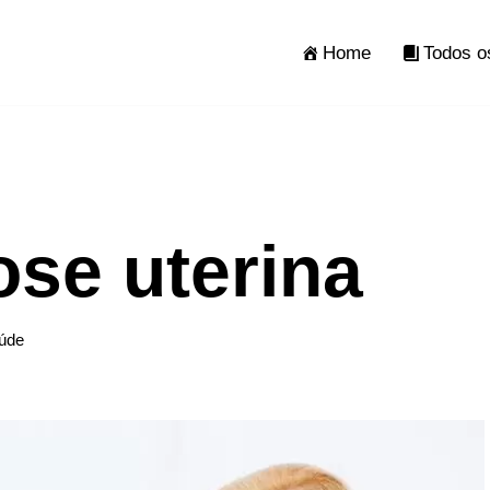
Home
Todos o
se uterina
úde