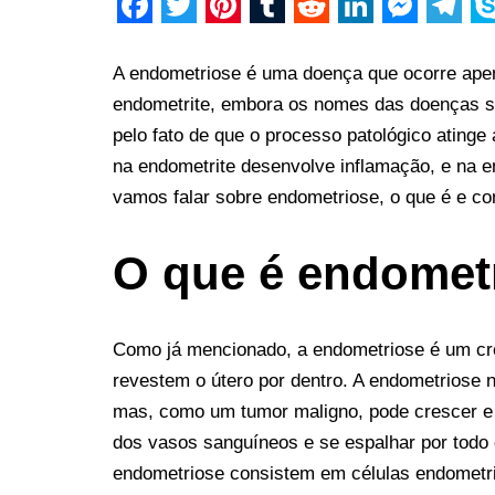
F
T
P
T
R
L
M
T
S
a
w
i
u
e
i
e
e
k
A endometriose é uma doença que ocorre apen
c
i
n
m
d
n
s
l
y
endometrite, embora os nomes das doenças s
pelo fato de que o processo patológico ating
e
t
t
b
d
k
s
e
p
na endometrite desenvolve inflamação, e na e
b
t
e
l
i
e
e
g
e
vamos falar sobre endometriose, o que é e com
o
e
r
r
t
d
n
r
o
r
e
I
g
a
O que é endomet
k
s
n
e
m
t
r
Como já mencionado, a endometriose é um cr
revestem o útero por dentro. A endometrios
mas, como um tumor maligno, pode crescer e 
dos vasos sanguíneos e se espalhar por todo 
endometriose consistem em células endometria