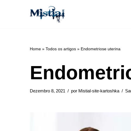
Avançar
para
o
conteúdo
Home
»
Todos os artigos
»
Endometriose uterina
Endometrio
Dezembro 8, 2021
por
Mistial-site-kartoshka
Sa