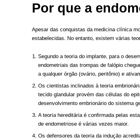
Por que a endom
Apesar das conquistas da medicina clínica m
estabelecidas. No entanto, existem várias te
Segundo a teoria do implante, para o dese
endometriais das trompas de falópio chegu
a qualquer órgão (ovário, peritônio) e ativ
Os cientistas inclinados à teoria embrioná
tecido glandular provém das células do epit
desenvolvimento embrionário do sistema gen
A teoria hereditária é confirmada pelas es
de endometriose é várias vezes maior.
Os defensores da teoria da indução acredi