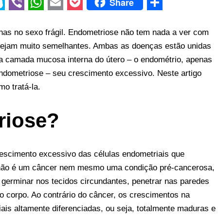
Share
V
W
E
P
S
i
h
m
o
h
as no sexo frágil. Endometriose não tem nada a ver com
b
a
a
c
a
ejam muito semelhantes. Ambas as doenças estão unidas
e a camada mucosa interna do útero – o endométrio, apenas
e
t
i
k
r
ndometriose – seu crescimento excessivo. Neste artigo
r
s
l
e
e
o tratá-la.
A
t
p
riose?
p
escimento excessivo das células endometriais que
e não é um câncer nem mesmo uma condição pré-cancerosa,
germinar nos tecidos circundantes, penetrar nas paredes
o corpo. Ao contrário do câncer, os crescimentos na
is altamente diferenciadas, ou seja, totalmente maduras e