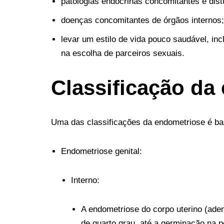
patologias endócrinas concomitantes e dist
doenças concomitantes de órgãos internos;
levar um estilo de vida pouco saudável, in
na escolha de parceiros sexuais.
Classificação da
Uma das classificações da endometriose é ba
Endometriose genital:
Interno:
A endometriose do corpo uterino (aden
de quarto grau, até a germinação na p