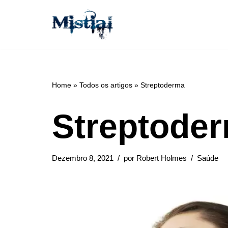
Avançar
para
o
conteúdo
Home
»
Todos os artigos
»
Streptoderma
Streptode
Dezembro 8, 2021
por
Robert Holmes
Saúde