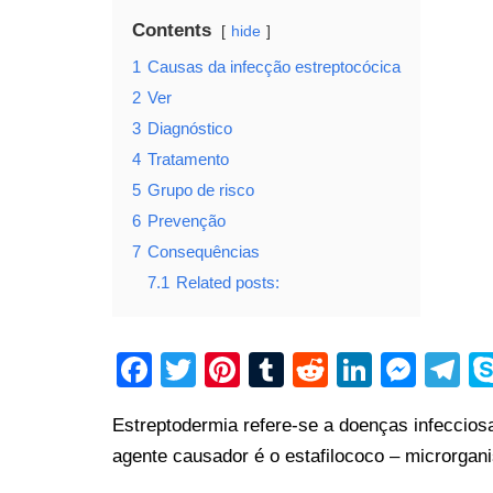
Contents
hide
1
Causas da infecção estreptocócica
2
Ver
3
Diagnóstico
4
Tratamento
5
Grupo de risco
6
Prevenção
7
Consequências
7.1
Related posts:
F
T
Pi
T
R
Li
M
T
a
wi
nt
u
e
n
e
el
Estreptodermia refere-se a doenças infeccios
c
tt
er
m
d
k
ss
e
agente causador é o estafilococo – microrgan
e
er
e
bl
di
e
e
gr