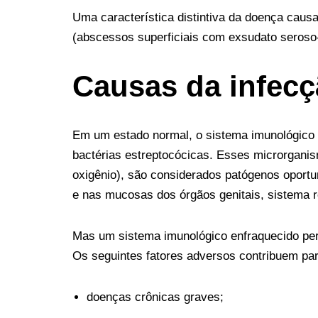
b
st
r
t
dI
n
a
Uma característica distintiva da doença causa
o
n
g
m
(abscessos superficiais com exsudato seroso-
o
er
k
Causas da infecç
Em um estado normal, o sistema imunológico 
bactérias estreptocócicas. Esses microrgani
oxigênio), são considerados patógenos oportun
e nas mucosas dos órgãos genitais, sistema 
Mas um sistema imunológico enfraquecido perd
Os seguintes fatores adversos contribuem par
doenças crônicas graves;