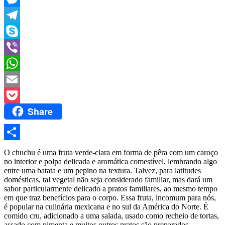
Messenger
Telegram
Skype
Viber
WhatsApp
Email
Share
Pocket
Share
O chuchu é uma fruta verde-clara em forma de pêra com um caroço
no interior e polpa delicada e aromática comestível, lembrando algo
entre uma batata e um pepino na textura. Talvez, para latitudes
domésticas, tal vegetal não seja considerado familiar, mas dará um
sabor particularmente delicado a pratos familiares, ao mesmo tempo
em que traz benefícios para o corpo. Essa fruta, incomum para nós,
é popular na culinária mexicana e no sul da América do Norte. É
comido cru, adicionado a uma salada, usado como recheio de tortas,
assado com pimenta e muitos outros pratos são preparados.