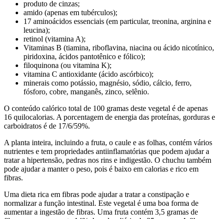
produto de cinzas;
amido (apenas em tubérculos);
17 aminoácidos essenciais (em particular, treonina, arginina e
leucina);
retinol (vitamina A);
Vitaminas B (tiamina, riboflavina, niacina ou ácido nicotínico,
piridoxina, ácidos pantotênico e fólico);
filoquinona (ou vitamina K);
vitamina C antioxidante (ácido ascórbico);
minerais como potássio, magnésio, sódio, cálcio, ferro,
fósforo, cobre, manganês, zinco, selênio.
O conteúdo calórico total de 100 gramas deste vegetal é de apenas
16 quilocalorias. A porcentagem de energia das proteínas, gorduras e
carboidratos é de 17/6/59%.
A planta inteira, incluindo a fruta, o caule e as folhas, contém vários
nutrientes e tem propriedades antiinflamatórias que podem ajudar a
tratar a hipertensão, pedras nos rins e indigestão. O chuchu também
pode ajudar a manter o peso, pois é baixo em calorias e rico em
fibras.
Uma dieta rica em fibras pode ajudar a tratar a constipação e
normalizar a função intestinal. Este vegetal é uma boa forma de
aumentar a ingestão de fibras. Uma fruta contém 3,5 gramas de