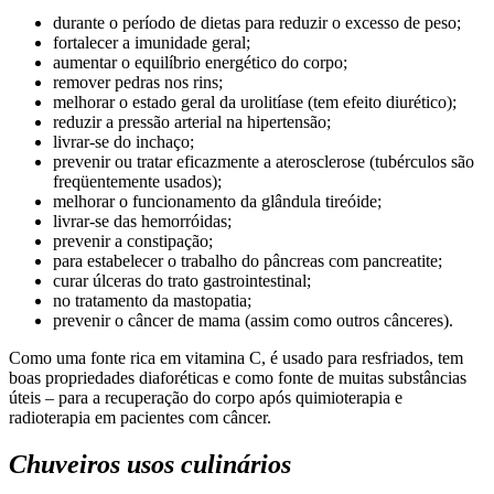
durante o período de dietas para reduzir o excesso de peso;
fortalecer a imunidade geral;
aumentar o equilíbrio energético do corpo;
remover pedras nos rins;
melhorar o estado geral da urolitíase (tem efeito diurético);
reduzir a pressão arterial na hipertensão;
livrar-se do inchaço;
prevenir ou tratar eficazmente a aterosclerose (tubérculos são
freqüentemente usados);
melhorar o funcionamento da glândula tireóide;
livrar-se das hemorróidas;
prevenir a constipação;
para estabelecer o trabalho do pâncreas com pancreatite;
curar úlceras do trato gastrointestinal;
no tratamento da mastopatia;
prevenir o câncer de mama (assim como outros cânceres).
Como uma fonte rica em vitamina C, é usado para resfriados, tem
boas propriedades diaforéticas e como fonte de muitas substâncias
úteis – para a recuperação do corpo após quimioterapia e
radioterapia em pacientes com câncer.
Chuveiros usos culinários