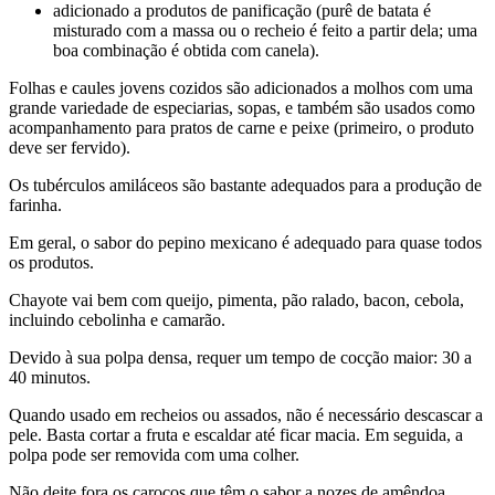
adicionado a produtos de panificação (purê de batata é
misturado com a massa ou o recheio é feito a partir dela; uma
boa combinação é obtida com canela).
Folhas e caules jovens cozidos são adicionados a molhos com uma
grande variedade de especiarias, sopas, e também são usados ​​como
acompanhamento para pratos de carne e peixe (primeiro, o produto
deve ser fervido).
Os tubérculos amiláceos são bastante adequados para a produção de
farinha.
Em geral, o sabor do pepino mexicano é adequado para quase todos
os produtos.
Chayote vai bem com queijo, pimenta, pão ralado, bacon, cebola,
incluindo cebolinha e camarão.
Devido à sua polpa densa, requer um tempo de cocção maior: 30 a
40 minutos.
Quando usado em recheios ou assados, não é necessário descascar a
pele. Basta cortar a fruta e escaldar até ficar macia. Em seguida, a
polpa pode ser removida com uma colher.
Não deite fora os caroços que têm o sabor a nozes de amêndoa.