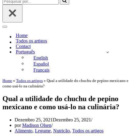
navegação
por...
Menu
de
Home
navegação
Todos os artigos
Contact
Português
English
Español
Français
Home
»
Todos os artigos
»
Qual a utilidade do chuchu de pepino mexicano e
como usá-lo na culinária?
Qual a utilidade do chuchu de pepino
mexicano e como usá-lo na culinária?
Dezembro 25, 2021
Dezembro 25, 2021
por
Madison Olsen
Alimento
,
Legume
,
Nutrição
,
Todos os artigos