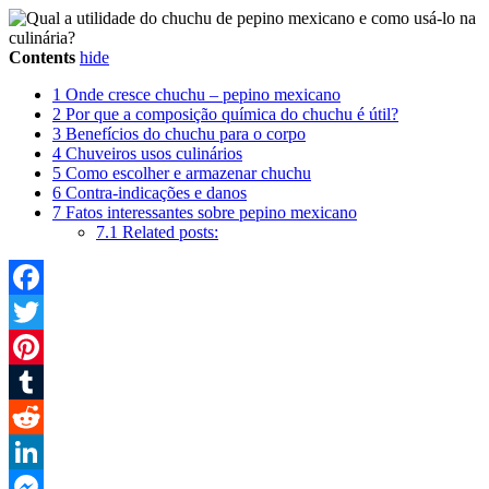
Contents
hide
1
Onde cresce chuchu – pepino mexicano
2
Por que a composição química do chuchu é útil?
3
Benefícios do chuchu para o corpo
4
Chuveiros usos culinários
5
Como escolher e armazenar chuchu
6
Contra-indicações e danos
7
Fatos interessantes sobre pepino mexicano
7.1
Related posts:
Facebook
Twitter
Pinterest
Tumblr
Reddit
LinkedIn