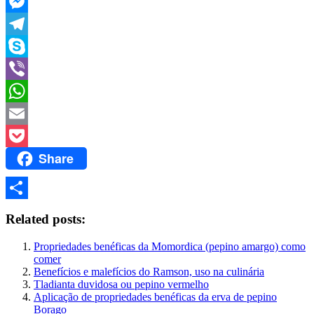
LinkedIn
Messenger
Telegram
Skype
Viber
WhatsApp
Email
Share
Pocket
Share
Related posts:
Propriedades benéficas da Momordica (pepino amargo) como
comer
Benefícios e malefícios do Ramson, uso na culinária
Tladianta duvidosa ou pepino vermelho
Aplicação de propriedades benéficas da erva de pepino
Borago