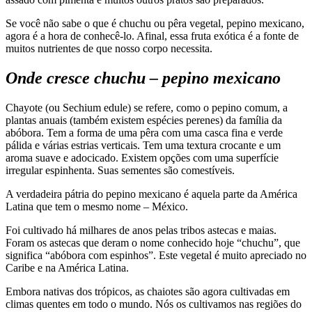
Se você não sabe o que é chuchu ou pêra vegetal, pepino mexicano,
agora é a hora de conhecê-lo. Afinal, essa fruta exótica é a fonte de
muitos nutrientes de que nosso corpo necessita.
Onde cresce chuchu – pepino mexicano
Chayote (ou Sechium edule) se refere, como o pepino comum, a
plantas anuais (também existem espécies perenes) da família da
abóbora. Tem a forma de uma pêra com uma casca fina e verde
pálida e várias estrias verticais. Tem uma textura crocante e um
aroma suave e adocicado. Existem opções com uma superfície
irregular espinhenta. Suas sementes são comestíveis.
A verdadeira pátria do pepino mexicano é aquela parte da América
Latina que tem o mesmo nome – México.
Foi cultivado há milhares de anos pelas tribos astecas e maias.
Foram os astecas que deram o nome conhecido hoje “chuchu”, que
significa “abóbora com espinhos”. Este vegetal é muito apreciado no
Caribe e na América Latina.
Embora nativas dos trópicos, as chaiotes são agora cultivadas em
climas quentes em todo o mundo. Nós os cultivamos nas regiões do