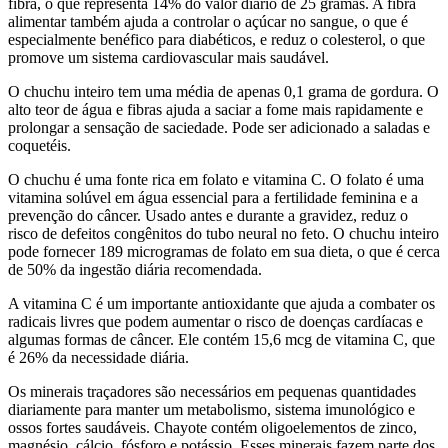
fibra, o que representa 14% do valor diário de 25 gramas. A fibra
alimentar também ajuda a controlar o açúcar no sangue, o que é
especialmente benéfico para diabéticos, e reduz o colesterol, o que
promove um sistema cardiovascular mais saudável.
O chuchu inteiro tem uma média de apenas 0,1 grama de gordura. O
alto teor de água e fibras ajuda a saciar a fome mais rapidamente e
prolongar a sensação de saciedade. Pode ser adicionado a saladas e
coquetéis.
O chuchu é uma fonte rica em folato e vitamina C. O folato é uma
vitamina solúvel em água essencial para a fertilidade feminina e a
prevenção do câncer. Usado antes e durante a gravidez, reduz o
risco de defeitos congênitos do tubo neural no feto. O chuchu inteiro
pode fornecer 189 microgramas de folato em sua dieta, o que é cerca
de 50% da ingestão diária recomendada.
A vitamina C é um importante antioxidante que ajuda a combater os
radicais livres que podem aumentar o risco de doenças cardíacas e
algumas formas de câncer. Ele contém 15,6 mcg de vitamina C, que
é 26% da necessidade diária.
Os minerais traçadores são necessários em pequenas quantidades
diariamente para manter um metabolismo, sistema imunológico e
ossos fortes saudáveis. Chayote contém oligoelementos de zinco,
magnésio, cálcio, fósforo e potássio. Esses minerais fazem parte dos