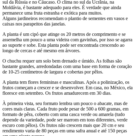
sul da Rússia e no Cáucaso. O clima no sul da Ucrânia, na
Moldávia, é bastante adequado para eles. É verdade que ainda
permanece uma fruta estranha e exótica para muitos.
Alguns jardineiros recomendam o plantio de sementes em vasos e
caixas nos parapeitos das janelas.
A planta é um cipó que atinge os 20 metros de comprimento e se
assemelha um pouco a uma videira com gavinhas, por isso se agarra
ao suporte e sobe. Esta planta pode ser encontrada crescendo ao
longo de cercas e até mesmo em árvores.
O chuchu requer um solo bem drenado e úmido. As folhas são
bastante grandes, arredondadas com uma base em forma de coração
de 10-25 centímetros de largura e cobertas por pêlos.
A planta tem flores femininas e masculinas. Após a polinização, os
frutos começam a crescer e se desenvolver. Em casa, no México, ela
floresce em setembro. Os frutos amadurecem em 30 dias.
À primeira vista, seu formato lembra um pouco o abacate, mas de
cores mais claras. Cada fruto pode pesar de 500 a 600 gramas, em
formato de pêra, coberto com uma casca verde ou amarela (tudo
depende da variedade, pode ser marrom em tons diferentes, verde
escuro com pêlos). Os frutos não crescem mais que 20 cm e seu
rendimento varia de 80 peças em uma safra anual e até 150 peças