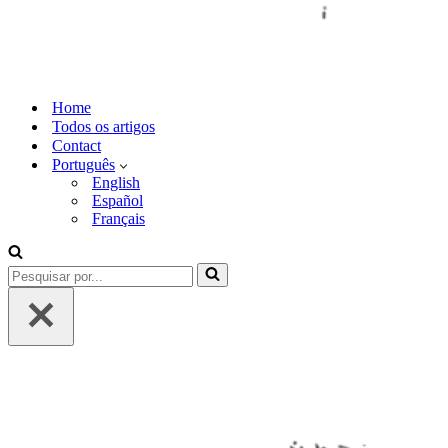
Home
Todos os artigos
Contact
Português
English
Español
Français
Pesquisar
por...