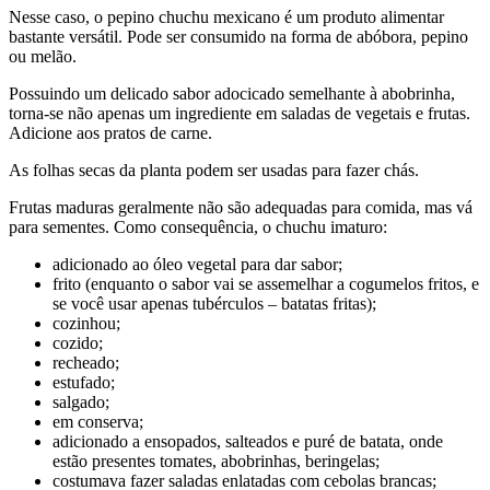
Nesse caso, o pepino chuchu mexicano é um produto alimentar
bastante versátil. Pode ser consumido na forma de abóbora, pepino
ou melão.
Possuindo um delicado sabor adocicado semelhante à abobrinha,
torna-se não apenas um ingrediente em saladas de vegetais e frutas.
Adicione aos pratos de carne.
As folhas secas da planta podem ser usadas para fazer chás.
Frutas maduras geralmente não são adequadas para comida, mas vá
para sementes. Como consequência, o chuchu imaturo:
adicionado ao óleo vegetal para dar sabor;
frito (enquanto o sabor vai se assemelhar a cogumelos fritos, e
se você usar apenas tubérculos – batatas fritas);
cozinhou;
cozido;
recheado;
estufado;
salgado;
em conserva;
adicionado a ensopados, salteados e puré de batata, onde
estão presentes tomates, abobrinhas, beringelas;
costumava fazer saladas enlatadas com cebolas brancas;