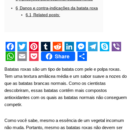
6
Danos e contra-indicações da batata roxa
6.1
Related posts:
F
T
P
T
R
L
M
T
S
V
Share
a
w
i
u
e
i
e
e
k
i
W
E
P
S
Batatas roxas são um tipo de batata com pele e polpa roxas.
c
i
n
m
d
n
s
l
y
b
h
m
o
h
Tem uma textura amilácea média e um sabor suave a nozes do
e
t
t
b
d
k
s
e
p
e
a
a
c
a
que as batatas brancas normais. Como os cientistas
descobriram, essas batatas contêm mais compostos
b
t
e
l
i
e
e
g
e
r
t
i
k
r
antioxidantes com os quais as batatas normais não conseguem
o
e
r
r
t
d
n
r
s
l
e
e
competir.
o
r
e
I
g
a
A
t
k
s
n
e
m
p
Como você sabe, mesmo a essência de um vegetal incomum
não muda. Portanto, mesmo as batatas roxas não devem ser
t
r
p