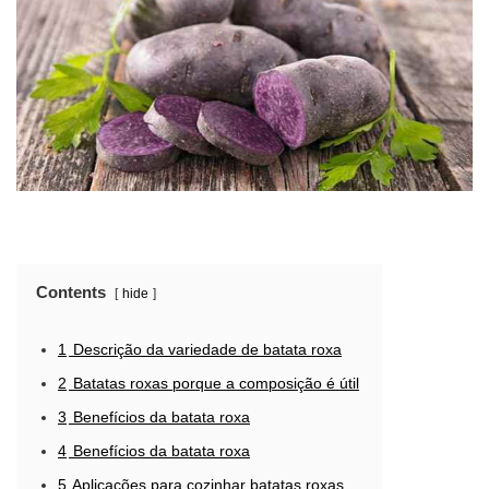
Contents
hide
1
Descrição da variedade de batata roxa
2
Batatas roxas porque a composição é útil
3
Benefícios da batata roxa
4
Benefícios da batata roxa
5
Aplicações para cozinhar batatas roxas