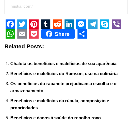
mistial.com/
F
T
P
T
R
L
M
T
S
V
Share
a
w
i
u
e
i
e
e
k
i
W
E
P
S
Related Posts:
c
i
n
m
d
n
s
l
y
b
h
m
o
h
e
t
t
b
d
k
s
e
p
e
a
a
c
a
Chalota os benefícios e malefícios de sua aparência
b
t
e
l
i
e
e
g
e
r
t
i
k
r
Benefícios e malefícios do Ramson, uso na culinária
o
e
r
r
t
d
n
r
s
l
e
e
Os benefícios do rabanete prejudicam a escolha e o
o
r
e
I
g
a
A
t
armazenamento
k
s
n
e
m
p
Benefícios e malefícios da rúcula, composição e
t
r
p
propriedades
Benefícios e danos à saúde do repolho roxo