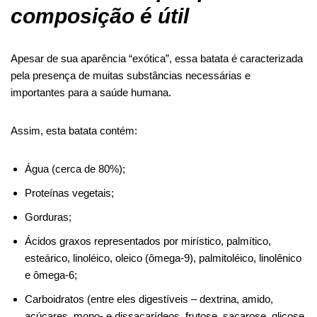
composição é útil
Apesar de sua aparência “exótica”, essa batata é caracterizada
pela presença de muitas substâncias necessárias e
importantes para a saúde humana.
Assim, esta batata contém:
Água (cerca de 80%);
Proteínas vegetais;
Gorduras;
Ácidos graxos representados por mirístico, palmítico,
esteárico, linoléico, oleico (ômega-9), palmitoléico, linolênico
e ômega-6;
Carboidratos (entre eles digestíveis – dextrina, amido,
açúcares, mono- e dissacarídeos, frutose, sacarose, glicose